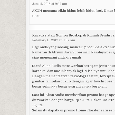
June 5, 2015 at 9:32 am
AKON memang bikin hidup lebih hidup lagi. Umur bi
Best
Karaoke atau Nonton Bioskop di Rumah Sendiri
s
February 11, 2017 at 11:57 am
Bagi anda yang sedang mencari produk elektronik
Pameran di Atrium Java Supermall. Pasalnya bera
siap menemani anda di rumah.
Stand Akon Audio menawarkan beragam jenis soun
karaoke, dan masih banyak lagi. Misalnya untuk ho
Dengan memanfaatkan teknologi saat ini, tercipta
gambar tampilan cukup dengan layar touchscreen m
besar sehingga besar suaranya juga beragam.
Saat ini, Akon Audio memberikan promo harga spes
ditawarkan dengan harga Rp 4 Juta. Paket Enak Te
16 juta.
Selain itu dapatkan promo Home Theater satu set 