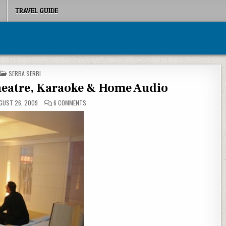
TRAVEL GUIDE
POSTED IN
SERBA SERBI
eatre, Karaoke & Home Audio
ON AKON AUDIO, HOME THEATRE, KARAOKE & HOME AUDIO
GUST 26, 2009
6 COMMENTS