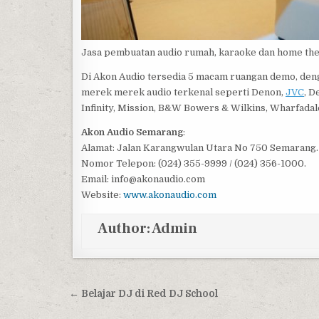
Jasa pembuatan audio rumah, karaoke dan home the
Di Akon Audio tersedia 5 macam ruangan demo, den
merek merek audio terkenal seperti Denon,
JVC
, D
Infinity, Mission, B&W Bowers & Wilkins, Wharfadal
Akon Audio Semarang
:
Alamat: Jalan Karangwulan Utara No 750 Semarang.
Nomor Telepon: (024) 355-9999 / (024) 356-1000.
Email: info@akonaudio.com
Website:
www.akonaudio.com
Author:
Admin
Post navigation
← Belajar DJ di Red DJ School