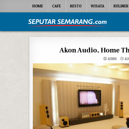
Skip to content
HOME
CAFE
RESTO
WISATA
KULINER
Seputar Semarang
All About Semarang
Akon Audio, Home Th
ADMIN
AU