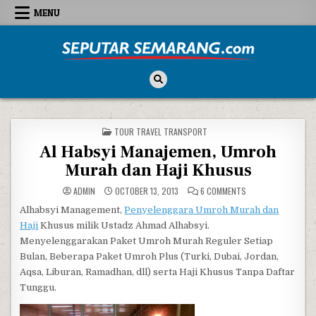
Skip to content
MENU
Seputar Semarang
All About Semarang
POSTED IN
TOUR TRAVEL TRANSPORT
Al Habsyi Manajemen, Umroh
Murah dan Haji Khusus
ON AL HABSYI MANA
ADMIN
OCTOBER 13, 2013
6 COMMENTS
Alhabsyi Management,
Penyelenggara Umroh Murah dan
Haji
Khusus milik Ustadz Ahmad Alhabsyi.
Menyelenggarakan Paket Umroh Murah Reguler Setiap
Bulan, Beberapa Paket Umroh Plus (Turki, Dubai, Jordan,
Aqsa, Liburan, Ramadhan, dll) serta Haji Khusus Tanpa Daftar
Tunggu.