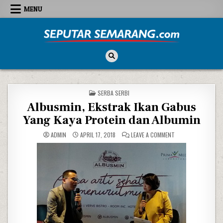
Skip to content
MENU
Seputar Semarang
All About Semarang
POSTED IN
SERBA SERBI
Albusmin, Ekstrak Ikan Gabus
Yang Kaya Protein dan Albumin
ON ALBUSMIN, EKST
ADMIN
APRIL 17, 2018
LEAVE A COMMENT