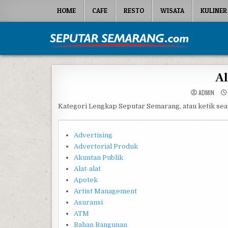
Skip to content
HOME
CAFE
RESTO
WISATA
KULINER
Seputar Semarang
All About Semarang
Al
ADMIN
Kategori Lengkap Seputar Semarang, atau ketik sear
Advertising
Advertorial Produk
Akuntan Publik
Alat-alat
Apotek
Artist Management
Asuransi
ATM
Bahan Bangunan