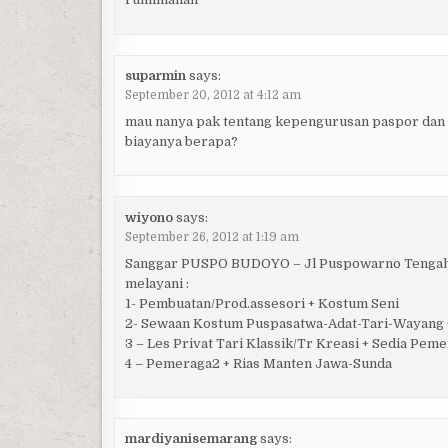
suparmin
says:
September 20, 2012 at 4:12 am
mau nanya pak tentang kepengurusan paspor dan v
biayanya berapa?
wiyono
says:
September 26, 2012 at 1:19 am
Sanggar PUSPO BUDOYO – Jl Puspowarno Tengah 
melayani :
1- Pembuatan/Prod.assesori + Kostum Seni
2- Sewaan Kostum Puspasatwa-Adat-Tari-Wayang 
3 – Les Privat Tari Klassik/Tr Kreasi + Sedia Pem
4 – Pemeraga2 + Rias Manten Jawa-Sunda
mardiyanisemarang
says: