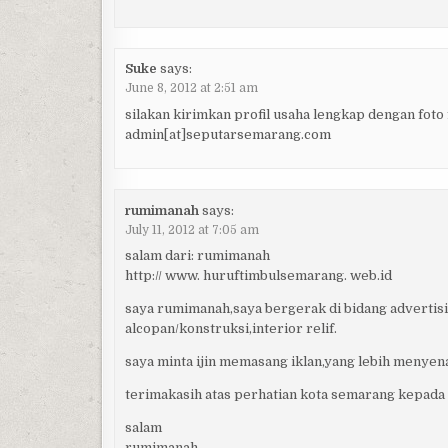
Suke
says:
June 8, 2012 at 2:51 am
silakan kirimkan profil usaha lengkap dengan foto
admin[at]seputarsemarang.com
rumimanah
says:
July 11, 2012 at 7:05 am
salam dari: rumimanah
http:// www. huruftimbulsemarang. web.id
saya rumimanah,saya bergerak di bidang adverti
alcopan/konstruksi,interior relif.
saya minta ijin memasang iklan,yang lebih menyenan
terimakasih atas perhatian kota semarang kepada p
salam
rumimanah