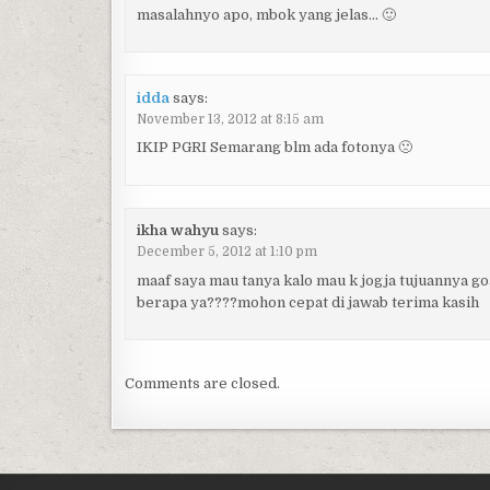
masalahnyo apo, mbok yang jelas… 🙂
idda
says:
November 13, 2012 at 8:15 am
IKIP PGRI Semarang blm ada fotonya 🙁
ikha wahyu
says:
December 5, 2012 at 1:10 pm
maaf saya mau tanya kalo mau k jogja tujuannya go
berapa ya????mohon cepat di jawab terima kasih
Comments are closed.