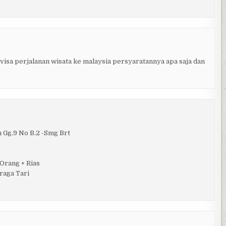
isa perjalanan wisata ke malaysia persyaratannya apa saja dan
Gg.9 No B.2 -Smg Brt
Orang + Rias
eraga Tari