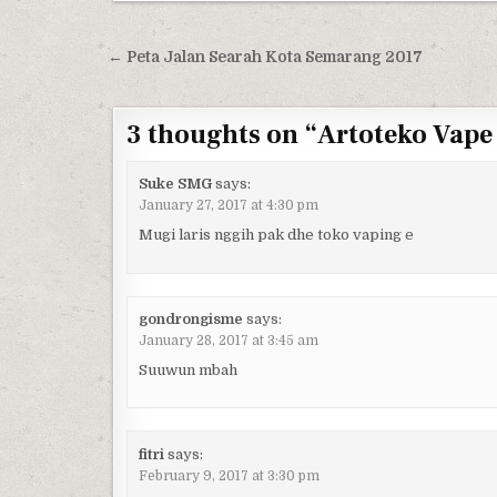
Post navigation
← Peta Jalan Searah Kota Semarang 2017
3 thoughts on “
Artoteko Vape 
Suke SMG
says:
January 27, 2017 at 4:30 pm
Mugi laris nggih pak dhe toko vaping e
gondrongisme
says:
January 28, 2017 at 3:45 am
Suuwun mbah
fitri
says:
February 9, 2017 at 3:30 pm