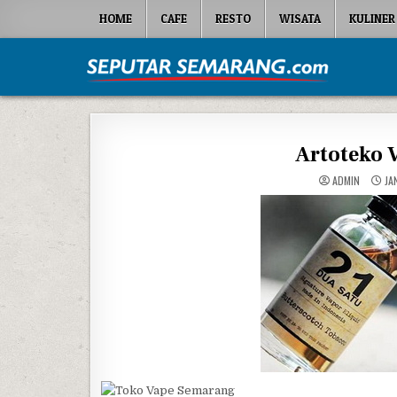
Skip to content
HOME
CAFE
RESTO
WISATA
KULINER
Seputar Semarang
All About Semarang
Artoteko V
ADMIN
JAN