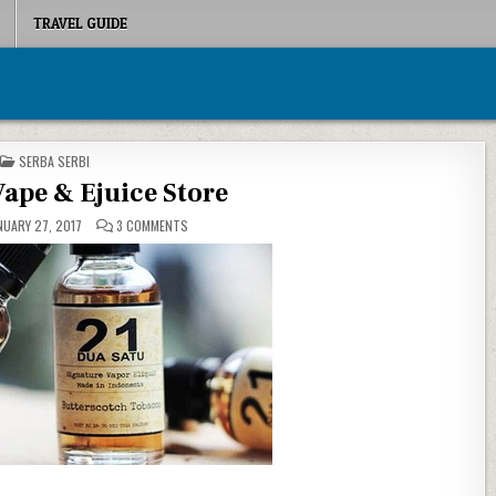
TRAVEL GUIDE
POSTED IN
SERBA SERBI
ape & Ejuice Store
ON ARTOTEKO VAPE & EJUICE STORE
UARY 27, 2017
3 COMMENTS