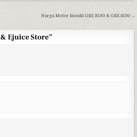
Harga Motor Suzuki GSX R150 & GSX S150 →
& Ejuice Store
”