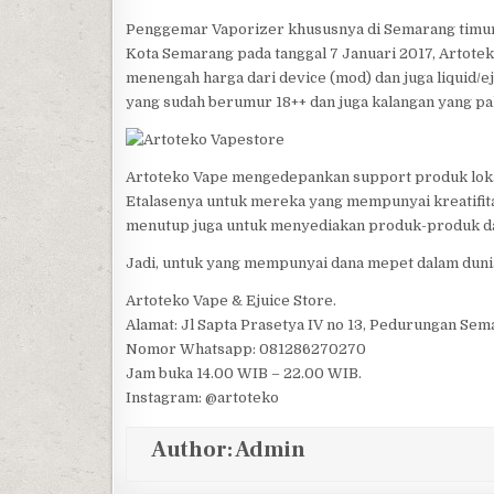
Penggemar Vaporizer khususnya di Semarang timur 
Kota Semarang pada tanggal 7 Januari 2017, Artote
menengah harga dari device (mod) dan juga liquid/eju
yang sudah berumur 18++ dan juga kalangan yang p
Artoteko Vape mengedepankan support produk loka
Etalasenya untuk mereka yang mempunyai kreatifitas
menutup juga untuk menyediakan produk-produk dari
Jadi, untuk yang mempunyai dana mepet dalam dunia 
Artoteko Vape & Ejuice Store.
Alamat: Jl Sapta Prasetya IV no 13, Pedurungan Se
Nomor Whatsapp: 081286270270
Jam buka 14.00 WIB – 22.00 WIB.
Instagram: @artoteko
Author:
Admin