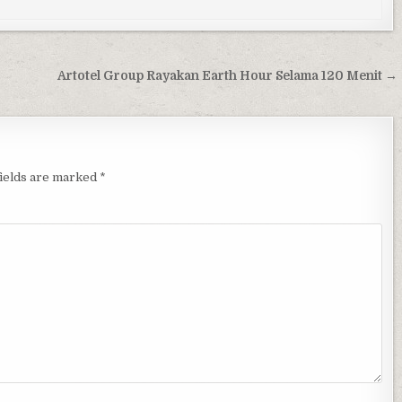
Artotel Group Rayakan Earth Hour Selama 120 Menit →
fields are marked
*