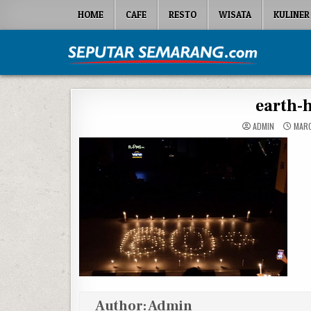
Skip to content
HOME
CAFE
RESTO
WISATA
KULINER
Seputar Semarang
All About Semarang
earth-
ADMIN
MARC
Author:
Admin