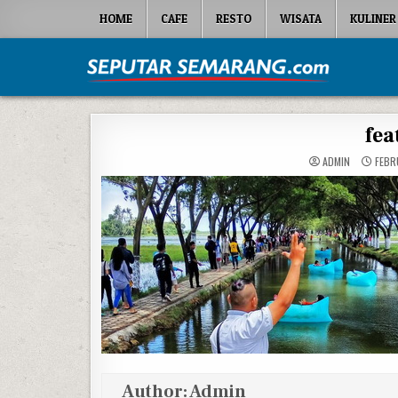
Skip to content
HOME
CAFE
RESTO
WISATA
KULINER
Seputar Semarang
All About Semarang
fea
ADMIN
FEBRU
Author:
Admin