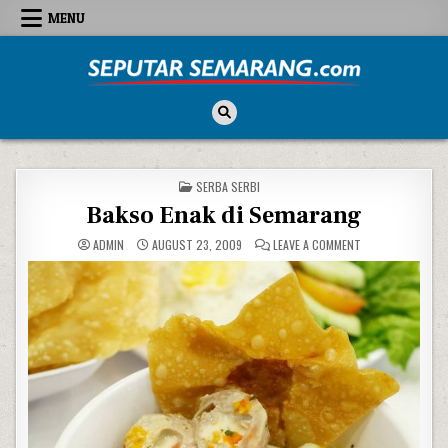
Skip to content
MENU
Seputar Semarang
All About Semarang
POSTED IN
SERBA SERBI
Bakso Enak di Semarang
ON BAKSO ENAK D
ADMIN
AUGUST 23, 2009
LEAVE A COMMENT