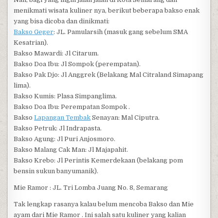
menikmati wisata kuliner nya, berikut beberapa bakso enak
yang bisa dicoba dan dinikmati:
Bakso Geger
: JL. Pamularsih (masuk gang sebelum SMA
Kesatrian).
Bakso Mawardi: Jl Citarum.
Bakso Doa Ibu: Jl Sompok (perempatan).
Bakso Pak Djo: Jl Anggrek (Belakang Mal Citraland Simapang
lima).
Bakso Kumis: Plasa Simpanglima.
Bakso Doa Ibu: Perempatan Sompok .
Bakso
Lapangan Tembak
Senayan: Mal Ciputra.
Bakso Petruk: Jl Indrapasta.
Bakso Agung: Jl Puri Anjosmoro.
Bakso Malang Cak Man: Jl Majapahit.
Bakso Krebo: Jl Perintis Kemerdekaan (belakang pom
bensin sukun banyumanik).
Mie Ramor : JL. Tri Lomba Juang No. 8, Semarang
Tak lengkap rasanya kalau belum mencoba Bakso dan Mie
ayam dari Mie Ramor . Ini salah satu kuliner yang kalian