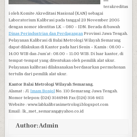
terakreditas
i oleh Komite Akreditasi Nasional (KAN) sebagai
Laboratorium Kalibrasi pada tanggal 23 November 2005
dengan nomor identitas LK – 080 – IDN. Berada di bawah
Dinas Perindustrian dan Perdagangan
Provinsi Jawa Tengah.
Pelayanan Kalibrasi di Balai Metrologi Wilayah Semarang
dapat dilakukan di Kantor pada hari Senin – Kamis : 08.00 –
14.00 WIB dan Jum’at : 08.00 – 11.00 WIB. Di luar kantor, di
tempat-tempat yang ditentukan oleh pemilik alat ukur.
Pelayanan kalibrasi dilaksanakan berdasarkan permohonan
tertulis dari pemilik alat ukur.
Kantor Balai Metrologi Wilayah Semarang
.
Alamat : Jl.
Imam Bonjol
No. 110 Semarang Jawa Tengah.
Nomor telepon: (024) 3544946 Fax (024) 356 4411
Website : www.labkalibrasimetrologi.blogspot.com
Email : lk_met_semarang@yahoo.co.id
Author:
Admin