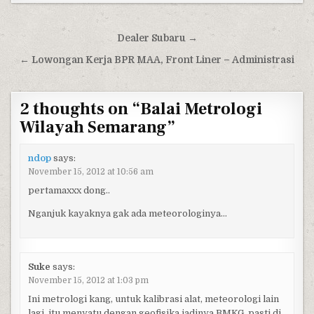
Post navigation
Dealer Subaru →
← Lowongan Kerja BPR MAA, Front Liner – Administrasi
2 thoughts on “
Balai Metrologi
Wilayah Semarang
”
ndop
says:
November 15, 2012 at 10:56 am
pertamaxxx dong..
Nganjuk kayaknya gak ada meteorologinya…
Suke
says:
November 15, 2012 at 1:03 pm
Ini metrologi kang, untuk kalibrasi alat, meteorologi lain
lagi, itu menyatu dengan geofisika jadinya BMKG, pasti di