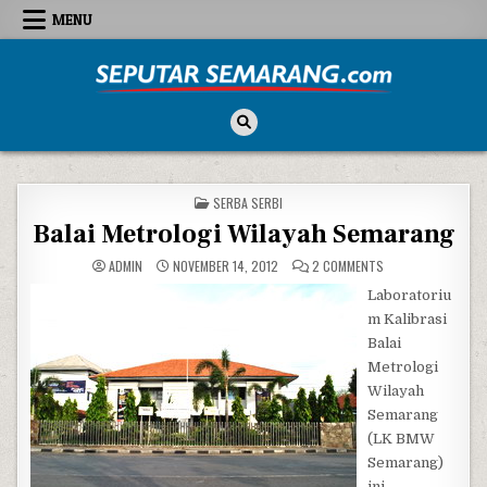
Skip to content
MENU
Seputar Semarang
All About Semarang
POSTED IN
SERBA SERBI
Balai Metrologi Wilayah Semarang
ON BALAI METROLO
ADMIN
NOVEMBER 14, 2012
2 COMMENTS
Laboratoriu
m Kalibrasi
Balai
Metrologi
Wilayah
Semarang
(LK BMW
Semarang)
ini