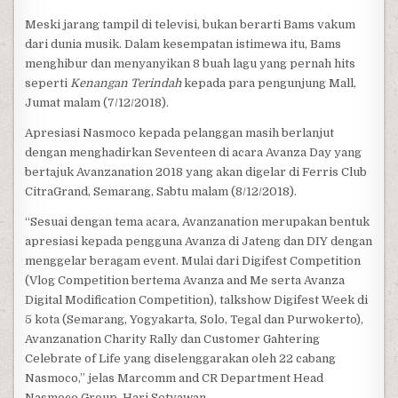
Meski jarang tampil di televisi, bukan berarti Bams vakum
dari dunia musik. Dalam kesempatan istimewa itu, Bams
menghibur dan menyanyikan 8 buah lagu yang pernah hits
seperti
Kenangan Terindah
kepada para pengunjung Mall,
Jumat malam (7/12/2018).
Apresiasi Nasmoco kepada pelanggan masih berlanjut
dengan menghadirkan Seventeen di acara Avanza Day yang
bertajuk Avanzanation 2018 yang akan digelar di Ferris Club
CitraGrand, Semarang, Sabtu malam (8/12/2018).
“Sesuai dengan tema acara, Avanzanation merupakan bentuk
apresiasi kepada pengguna Avanza di Jateng dan DIY dengan
menggelar beragam event. Mulai dari Digifest Competition
(Vlog Competition bertema Avanza and Me serta Avanza
Digital Modification Competition), talkshow Digifest Week di
5 kota (Semarang, Yogyakarta, Solo, Tegal dan Purwokerto),
Avanzanation Charity Rally dan Customer Gahtering
Celebrate of Life yang diselenggarakan oleh 22 cabang
Nasmoco,” jelas Marcomm and CR Department Head
Nasmoco Group, Hari Setyawan.