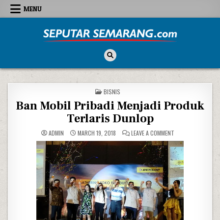
Skip to content
MENU
Seputar Semarang
All About Semarang
POSTED IN
BISNIS
Ban Mobil Pribadi Menjadi Produk
Terlaris Dunlop
ON BAN MOBIL PRI
ADMIN
MARCH 19, 2018
LEAVE A COMMENT