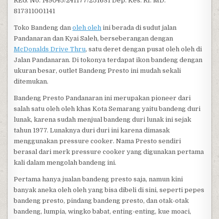
REG. No. 149045/241177/251631 Dep. Kes. RI. MD.
817311001141
Toko Bandeng dan
oleh oleh
ini berada di sudut jalan
Pandanaran dan Kyai Saleh, berseberangan dengan
McDonalds Drive Thru
, satu deret dengan pusat oleh oleh di
Jalan Pandanaran. Di tokonya terdapat ikon bandeng dengan
ukuran besar, outlet Bandeng Presto ini mudah sekali
ditemukan.
Bandeng Presto Pandanaran ini merupakan pioneer dari
salah satu oleh oleh khas Kota Semarang yaitu bandeng duri
lunak, karena sudah menjual bandeng duri lunak ini sejak
tahun 1977. Lunaknya duri duri ini karena dimasak
menggunakan pressure cooker. Nama Presto sendiri
berasal dari merk pressure cooker yang digunakan pertama
kali dalam mengolah bandeng ini.
Pertama hanya jualan bandeng presto saja, namun kini
banyak aneka oleh oleh yang bisa dibeli di sini, seperti pepes
bandeng presto, pindang bandeng presto, dan otak-otak
bandeng, lumpia, wingko babat, enting-enting, kue moaci,