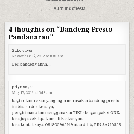
← Audi Indonesia
4 thoughts on “
Bandeng Presto
Pandanaran
”
Suke
says:
November 15, 2012 at 8:31 am
Beli bandeng ahhh….
priyo
says:
May 17, 2013 at 5:13 am
bagi rekan-rekan yang ingin merasakan bandeng presto
ini bisa order ke saya,
pengiriman akan menggunakan TIKI, dengan paket ONS.
bisa juga cek lapak ane di kaskus gan.
bisa kontak saya. 081805965149 atau di bb, PIN 2A716559