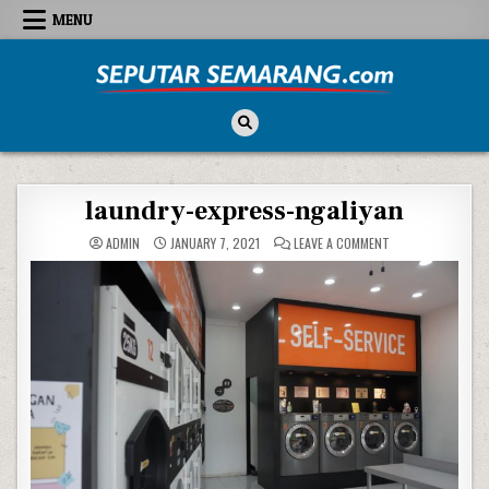
Skip to content
MENU
Seputar Semarang
All About Semarang
laundry-express-ngaliyan
ON LAUNDRY-EXPR
ADMIN
JANUARY 7, 2021
LEAVE A COMMENT