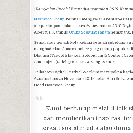
[
Rangkaian Special Event Avanzanation 2018, Kampu
Nasmoco Group
kembali menggelar event spesial y
berpartisipasi dalam acara Avanzanation 2018 Digi
Albertus, Kampus
Unika Soegijapranata
Semarang, R
Semarang menjadi kota kelima setelah sebelumnya d
menghadirkan 3 narasumber yang cukup populer di k
Dhanisa (Travel Blogger, Selebgram & Content Crea
Cino Fajrin (Selebgram, MC & Song Writer).
Talkshow Digital Festival Week ini merupakan bagia
Agustus hingga November 2018, jelas Hari Setyawa
Head Nasmoco Group.
“Kami berharap melalui talk 
dan memberikan inspirasi tent
terkait sosial media atau dunia