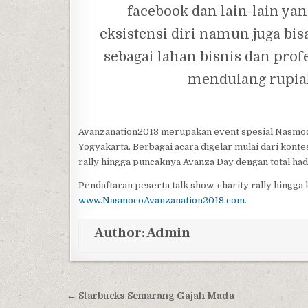
facebook dan lain-lain ya
eksistensi diri namun juga b
sebagai lahan bisnis dan prof
mendulang rupiah 
Avanzanation2018 merupakan event spesial Nasmoc
Yogyakarta. Berbagai acara digelar mulai dari kontes
rally hingga puncaknya Avanza Day dengan total hadi
Pendaftaran peserta talk show, charity rally hingga 
www.NasmocoAvanzanation2018.com
.
Author:
Admin
Post navigation
← Starbucks Semarang Gajah Mada