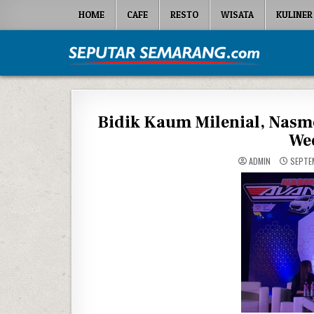
Skip to content
HOME
CAFE
RESTO
WISATA
KULINER
Seputar Semarang
All About Semarang
Bidik Kaum Milenial, Nasmo
Wee
ADMIN
SEPTEM