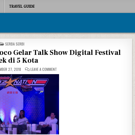
TRAVEL GUIDE
POSTED IN
SERBA SERBI
co Gelar Talk Show Digital Festival
k di 5 Kota
ON BIDIK KAUM MILENIAL, NASMOCO GELAR TALK SHOW
BER 27, 2018
LEAVE A COMMENT