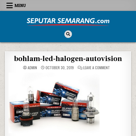
Skip to content
MENU
Seputar Semarang
All About Semarang
bohlam-led-halogen-autovision
ON BOHLAM-LED-
ADMIN
OCTOBER 30, 2019
LEAVE A COMMENT