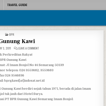
TRAVEL GUIDE
POSTED IN
BPR
Gunung Kawi
ON BPR GUNUNG KAWI
Y 3, 2011
LEAVE A COMMENT
k Perkreditan Rakyat
BPR Gunung Kawi
mat: Jl Imam Bonjol No 44 Semarang 50139
or telepon: 024 3553682, 3553683
fax 024 3546836
il: bprgkawi[at]indosat.net.id
 Gunung Kawi berdiri sejak tahun 1971, berada di jalan Imam
jol tak jauh dari Hotel Surya.
asi PT BPR Gunung Kawi Semarang Imam Bonjol: