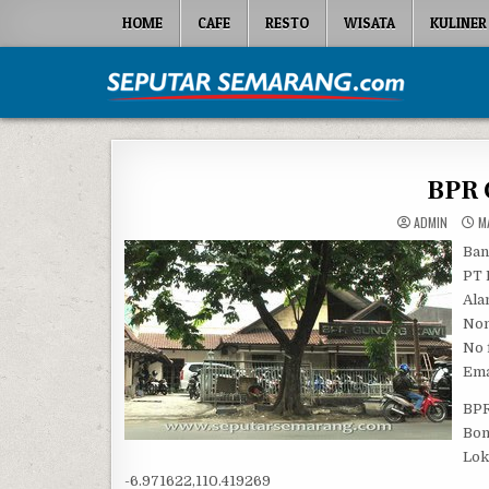
Skip to content
HOME
CAFE
RESTO
WISATA
KULINER
Seputar Semarang
All About Semarang
BPR 
ADMIN
MA
Ban
PT 
Ala
Nom
No 
Ema
BPR
Bon
Lok
-6.971622,110.419269