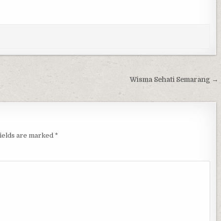
Wisma Sehati Semarang →
fields are marked
*