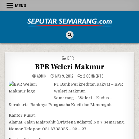
Skip to content
MENU
Seputar Semarang
All About Semarang
POSTED IN
BPR
BPR Weleri Makmur
ON BPR WELERI MAKMU
ADMIN
MAY 9, 2012
2 COMMENTS
PT Bank Perkreditan Rakyat – BPR
Weleri Makmur.
Semarang – Weleri – Kudus –
Surakarta. Banknya Pengusaha Kecil dan Menengah.
Kantor Pusat:
Alamat: Jalan Majapahit (Brigjen Sudiarto) No 7 Semarang.
Nomor Telepon: 024 6733325 – 26 – 27.