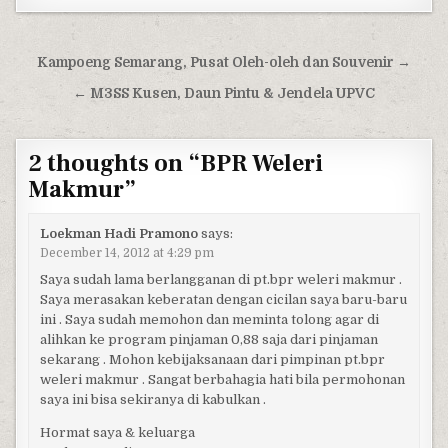
Post navigation
Kampoeng Semarang, Pusat Oleh-oleh dan Souvenir →
← M3SS Kusen, Daun Pintu & Jendela UPVC
2 thoughts on “
BPR Weleri
Makmur
”
Loekman Hadi Pramono
says:
December 14, 2012 at 4:29 pm
Saya sudah lama berlangganan di pt.bpr weleri makmur .
Saya merasakan keberatan dengan cicilan saya baru-baru
ini . Saya sudah memohon dan meminta tolong agar di
alihkan ke program pinjaman 0,88 saja dari pinjaman
sekarang . Mohon kebijaksanaan dari pimpinan pt.bpr
weleri makmur . Sangat berbahagia hati bila permohonan
saya ini bisa sekiranya di kabulkan .
Hormat saya & keluarga