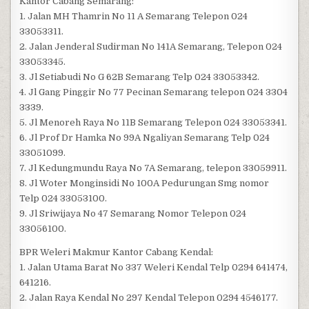
Kantor Cabang Semarang:
1. Jalan MH Thamrin No 11 A Semarang Telepon 024
33053311.
2. Jalan Jenderal Sudirman No 141A Semarang, Telepon 024
33053345.
3. Jl Setiabudi No G 62B Semarang Telp 024 33053342.
4. Jl Gang Pinggir No 77 Pecinan Semarang telepon 024 3304
3339.
5. Jl Menoreh Raya No 11B Semarang Telepon 024 33053341.
6. Jl Prof Dr Hamka No 99A Ngaliyan Semarang Telp 024
33051099.
7. Jl Kedungmundu Raya No 7A Semarang, telepon 33059911.
8. Jl Woter Monginsidi No 100A Pedurungan Smg nomor
Telp 024 33053100.
9. Jl Sriwijaya No 47 Semarang Nomor Telepon 024
33056100.
BPR Weleri Makmur Kantor Cabang Kendal:
1. Jalan Utama Barat No 337 Weleri Kendal Telp 0294 641474,
641216.
2. Jalan Raya Kendal No 297 Kendal Telepon 0294 4546177.