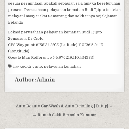
sesuai permintaan, apakah sebagian saja hingga keseluruhan
prosesi. Perusahaan pelayanan kematian Budi Tjipto ini telah
melayani masyarakat Semarang dan sekitarnya sejak jaman
Belanda.
Lokasi perusahaan pelayanan kematian Budi Tjipto
Semarang Dr Cipto:
GPS Waypoint: 6°58’34.39″S (Latitude) 110°26’5.94”E
(Longitude)
Google Map Refference (-6.976219,110.434983)
Tagged
dr cipto
,
pelayanan kematian
Author:
Admin
Post navigation
Auto Beauty Car Wash & Auto Detailing [Tutup] →
← Rumah Sakit Bersalin Kusuma