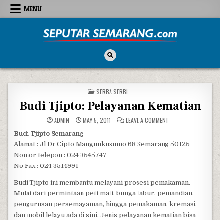
Skip to content
MENU
Seputar Semarang
All About Semarang
POSTED IN
SERBA SERBI
Budi Tjipto: Pelayanan Kematian
ON BUDI TJIPTO: PE
ADMIN
MAY 5, 2011
LEAVE A COMMENT
Budi Tjipto Semarang
Alamat : Jl Dr Cipto Mangunkusumo 68 Semarang 50125
Nomor telepon : 024 3545747
No Fax : 024 3514991
Budi Tjipto ini membantu melayani prosesi pemakaman.
Mulai dari permintaan peti mati, bunga tabur, pemandian,
pengurusan persemayaman, hingga pemakaman, kremasi,
dan mobil lelayu ada di sini. Jenis pelayanan kematian bisa