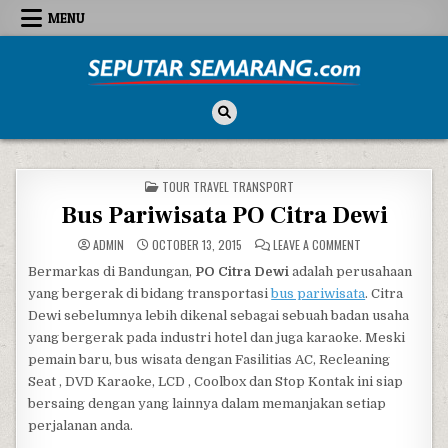
Skip to content
MENU
Seputar Semarang
All About Semarang
POSTED IN
TOUR TRAVEL TRANSPORT
Bus Pariwisata PO Citra Dewi
ON BUS PARIWISA
ADMIN
OCTOBER 13, 2015
LEAVE A COMMENT
Bermarkas di Bandungan,
PO Citra Dewi
adalah perusahaan
yang bergerak di bidang transportasi
bus pariwisata
. Citra
Dewi sebelumnya lebih dikenal sebagai sebuah badan usaha
yang bergerak pada industri hotel dan juga karaoke. Meski
pemain baru, bus wisata dengan Fasilitias AC, Recleaning
Seat , DVD Karaoke, LCD , Coolbox dan Stop Kontak ini siap
bersaing dengan yang lainnya dalam memanjakan setiap
perjalanan anda.