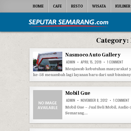
Skip to content
HOME
CAFE
RESTO
WISATA
KULINER
Seputar Semarang
All About Semarang
Category:
Nasmoco Auto Gallery
ON N
ADMIN
APRIL 15, 2019
1 COMMENT
Menjawab kebutuhan masyarakat y
ke-58 menambah lagi layanan baru dari unit bisnisn
Mobil Gue
O
ADMIN
NOVEMBER 8, 2012
1 COMMENT
Mobil Gue – Jual Beli Mobil, Audio 
Semarang….