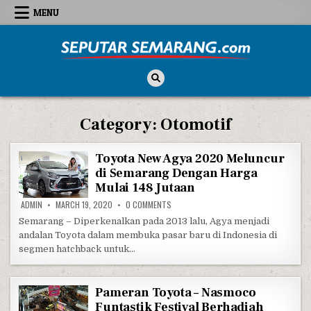
Skip to content
MENU
Seputar Semarang
All About Semarang
Category:
Otomotif
Toyota New Agya 2020 Meluncur
di Semarang Dengan Harga
Mulai 148 Jutaan
ON TOYOTA NEW AGYA 2020 MELUNCUR D
ADMIN
MARCH 19, 2020
0 COMMENTS
Semarang – Diperkenalkan pada 2013 lalu, Agya menjadi
andalan Toyota dalam membuka pasar baru di Indonesia di
segmen hatchback untuk…
Pameran Toyota – Nasmoco
Funtastik Festival Berhadiah