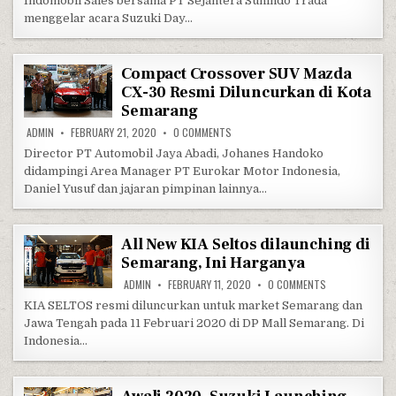
Indomobil Sales bersama PT Sejahtera Sunindo Trada
menggelar acara Suzuki Day…
Compact Crossover SUV Mazda
CX-30 Resmi Diluncurkan di Kota
Semarang
ON COMPACT CROSSOVER SUV MAZDA 
ADMIN
FEBRUARY 21, 2020
0 COMMENTS
Director PT Automobil Jaya Abadi, Johanes Handoko
didampingi Area Manager PT Eurokar Motor Indonesia,
Daniel Yusuf dan jajaran pimpinan lainnya…
All New KIA Seltos dilaunching di
Semarang, Ini Harganya
ON ALL NEW KIA
ADMIN
FEBRUARY 11, 2020
0 COMMENTS
KIA SELTOS resmi diluncurkan untuk market Semarang dan
Jawa Tengah pada 11 Februari 2020 di DP Mall Semarang. Di
Indonesia…