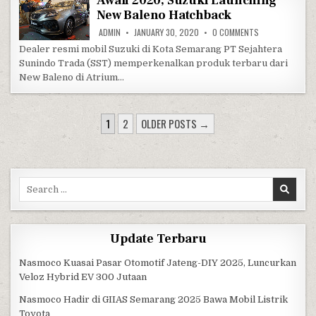
Awali 2020, Suzuki Launching
New Baleno Hatchback
ON AWALI 2020
ADMIN
JANUARY 30, 2020
0 COMMENTS
Dealer resmi mobil Suzuki di Kota Semarang PT Sejahtera
Sunindo Trada (SST) memperkenalkan produk terbaru dari
New Baleno di Atrium…
POSTS PAGINATION
1
2
OLDER POSTS →
Search for:
Update Terbaru
Nasmoco Kuasai Pasar Otomotif Jateng-DIY 2025, Luncurkan
Veloz Hybrid EV 300 Jutaan
Nasmoco Hadir di GIIAS Semarang 2025 Bawa Mobil Listrik
Toyota