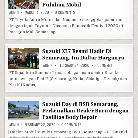
Puluhan Mobil
ON PAMERAN TOYOTA – NASMOCO FUNTAS
ADMIN
MARCH 4, 2020
0 COMMENTS
PT Toyota Astra Motor dan Nasmoco menggelar pameran
dengan tajuk Toyota – Nasmoco Funtastik Festival 2020 di
Paragon Mall Semarang,…
Suzuki XL7 Resmi Hadir Di
Semarang, Ini Daftar Harganya
ON SUZUKI XL7 R
ADMIN
FEBRUARY 24, 2020
1 COMMENT
PT Sejahtera Sunindo Trada sebagai main dealer Suzuki
untuk wilayah Plat H (Semarang, Kedal, Salatiga, Demak) dan
Plat K (Kudus,…
Suzuki Day di BSB Semarang,
Perkenalkan Dealer Baru dengan
Fasilitas Body Repair
ON SUZUKI DAY DI BSB SEMARANG, P
ADMIN
FEBRUARY 22, 2020
0 COMMENTS
[Dealer Mobil Suzuki Semarang BSB] Semarang – PT Suzuki