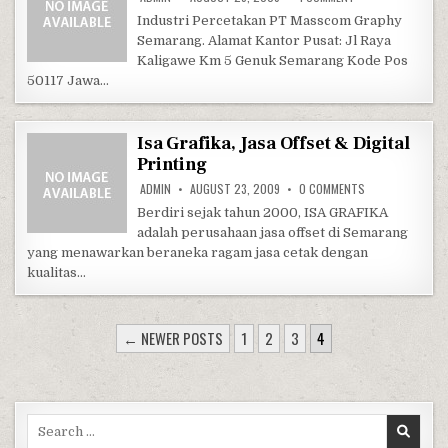
Industri Percetakan PT Masscom Graphy
Semarang. Alamat Kantor Pusat: Jl Raya
Kaligawe Km 5 Genuk Semarang Kode Pos
50117 Jawa…
Isa Grafika, Jasa Offset & Digital
Printing
ON ISA GRAFIKA,
ADMIN
AUGUST 23, 2009
0 COMMENTS
Berdiri sejak tahun 2000, ISA GRAFIKA
adalah perusahaan jasa offset di Semarang
yang menawarkan beraneka ragam jasa cetak dengan
kualitas…
POSTS PAGINATION
← NEWER POSTS
1
2
3
4
Search for: