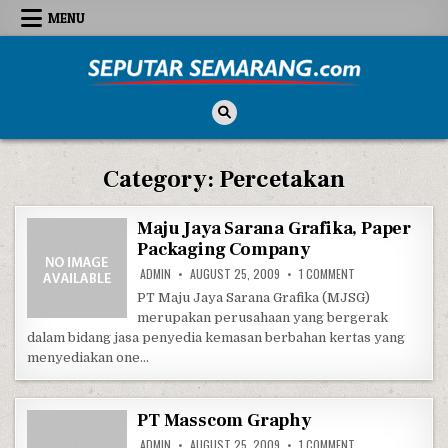
Skip to content
MENU
Seputar Semarang
All About Semarang
Category:
Percetakan
Maju Jaya Sarana Grafika, Paper
Packaging Company
ON MAJU JAYA SAR
ADMIN
AUGUST 25, 2009
1 COMMENT
PT Maju Jaya Sarana Grafika (MJSG)
merupakan perusahaan yang bergerak
dalam bidang jasa penyedia kemasan berbahan kertas yang
menyediakan one…
PT Masscom Graphy
ON PT MASSCOM 
ADMIN
AUGUST 25, 2009
1 COMMENT