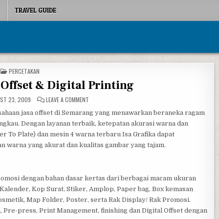
TRAVEL GUIDE
POSTED IN
PERCETAKAN
 Offset & Digital Printing
ON ISA GRAFIKA, JASA OFFSET & DIGITAL PRINTING
ST 23, 2009
LEAVE A COMMENT
usahaan jasa offset di Semarang yang menawarkan beraneka ragam
ngkau. Dengan layanan terbaik, ketepatan akurasi warna dan
 To Plate) dan mesin 4 warna terbaru Isa Grafika dapat
n warna yang akurat dan kualitas gambar yang tajam.
romosi dengan bahan dasar kertas dari berbagai macam ukuran
 Kalender, Kop Surat, Stiker, Amplop, Paper bag, Box kemasan
metik, Map Folder, Poster, serta Rak Display/ Rak Promosi.
, Pre-press, Print Management, finishing dan Digital Offset dengan