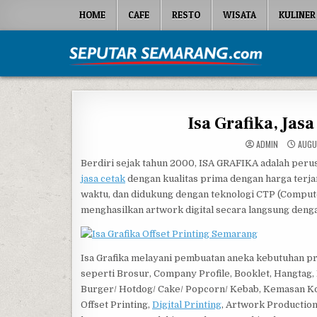
Skip to content
HOME
CAFE
RESTO
WISATA
KULINER
Seputar Semarang
All About Semarang
Isa Grafika, Jasa
ADMIN
AUGU
Berdiri sejak tahun 2000, ISA GRAFIKA adalah per
jasa cetak
dengan kualitas prima dengan harga terja
waktu, dan didukung dengan teknologi CTP (Computer
menghasilkan artwork digital secara langsung denga
Isa Grafika melayani pembuatan aneka kebutuhan p
seperti Brosur, Company Profile, Booklet, Hangtag,
Burger/ Hotdog/ Cake/ Popcorn/ Kebab, Kemasan Kos
Offset Printing,
Digital Printing
, Artwork Production