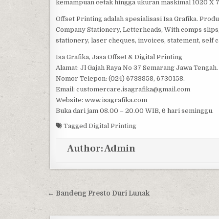
kemampuan cetak hingga ukuran maskimal 1020 X 
Offset Printing adalah spesialisasi Isa Grafika. Prod
Company Stationery, Letterheads, With comps slips,
stationery, laser cheques, invoices, statement, sel
Isa Grafika, Jasa Offset & Digital Printing
Alamat: Jl Gajah Raya No 37 Semarang Jawa Tengah.
Nomor Telepon: (024) 6733858, 6730158.
Email: customercare.isagrafika@gmail.com
Website: www.isagrafika.com
Buka dari jam 08.00 – 20.00 WIB, 6 hari seminggu.
Tagged
Digital Printing
Author:
Admin
Post navigation
← Bandeng Presto Duri Lunak