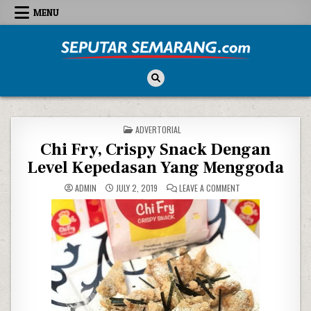
Skip to content
MENU
Seputar Semarang
All About Semarang
POSTED IN
ADVERTORIAL
Chi Fry, Crispy Snack Dengan
Level Kepedasan Yang Menggoda
ON CHI FRY, CRISPY
ADMIN
JULY 2, 2019
LEAVE A COMMENT