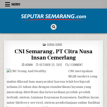
Skip to content
MENU
Seputar Semarang
All About Semarang
POSTED IN
SERBA SERBI
CNI Semarang, PT Citra Nusa
Insan Cemerlang
ON CNI SEMARANG, 
ADMIN
OCTOBER 22, 2012
1 COMMENT
CNI merupakan
MLM modern yang
makin dikenal luas masyarakat karena telah berkiprah
selama 25 tahun dan dengan standardisasi layanan yang
mencakup distribusi dan ketersediaan produk-produk
terbaik, sistem Jaminan Kepuasan Konsumen, fasilitas layan-
antar (delivery service), sistem pembelanjaan online fasilitas