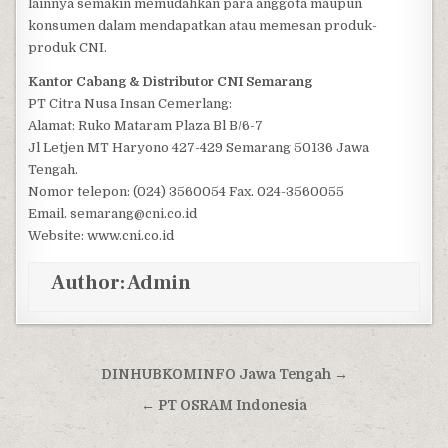
lainnya semakin memudahkan para anggota maupun
konsumen dalam mendapatkan atau memesan produk-
produk CNI.
Kantor Cabang & Distributor CNI Semarang
PT Citra Nusa Insan Cemerlang:
Alamat: Ruko Mataram Plaza Bl B/6-7
Jl Letjen MT Haryono 427-429 Semarang 50136 Jawa
Tengah.
Nomor telepon: (024) 3560054 Fax. 024-3560055
Email. semarang@cni.co.id
Website: www.cni.co.id
Author:
Admin
Post navigation
DINHUBKOMINFO Jawa Tengah →
← PT OSRAM Indonesia