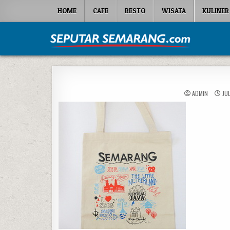
Skip to content
HOME
CAFE
RESTO
WISATA
KULINER
Seputar Semarang
All About Semarang
ADMIN
JUL