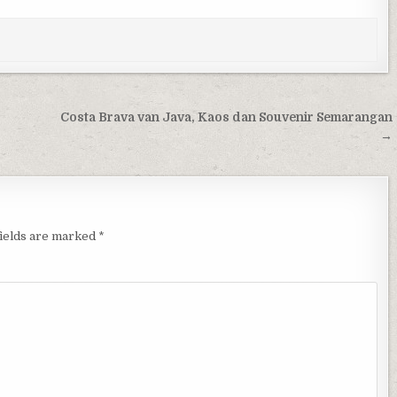
Costa Brava van Java, Kaos dan Souvenir Semarangan
→
fields are marked
*