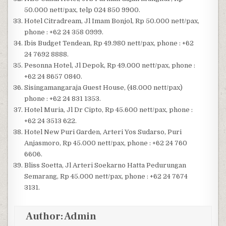
50.000 nett/pax, telp 024 850 9900.
Hotel Citradream, Jl Imam Bonjol, Rp 50.000 nett/pax,
phone : +62 24 358 0999.
Ibis Budget Tendean, Rp 49.980 nett/pax, phone : +62
24 7692 8888.
Pesonna Hotel, Jl Depok, Rp 49.000 nett/pax, phone :
+62 24 8657 0840.
Sisingamangaraja Guest House, (48.000 nett/pax)
phone : +62 24 831 1353.
Hotel Muria, Jl Dr Cipto, Rp 45.600 nett/pax, phone :
+62 24 3513 622.
Hotel New Puri Garden, Arteri Yos Sudarso, Puri
Anjasmoro, Rp 45.000 nett/pax, phone : +62 24 760
6606.
Bliss Soetta, Jl Arteri Soekarno Hatta Pedurungan
Semarang, Rp 45.000 nett/pax, phone : +62 24 7674
3131.
Author:
Admin