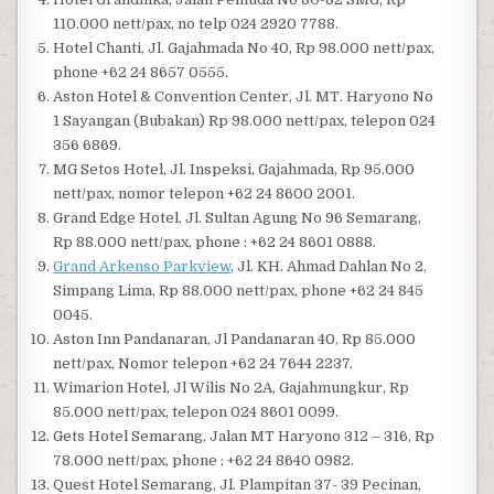
110.000 nett/pax, no telp 024 2920 7788.
Hotel Chanti, Jl. Gajahmada No 40, Rp 98.000 nett/pax,
phone +62 24 8657 0555.
Aston Hotel & Convention Center, Jl. MT. Haryono No
1 Sayangan (Bubakan) Rp 98.000 nett/pax, telepon 024
356 6869.
MG Setos Hotel, Jl. Inspeksi, Gajahmada, Rp 95.000
nett/pax, nomor telepon +62 24 8600 2001.
Grand Edge Hotel, Jl. Sultan Agung No 96 Semarang,
Rp 88.000 nett/pax, phone : +62 24 8601 0888.
Grand Arkenso Parkview
, Jl. KH. Ahmad Dahlan No 2,
Simpang Lima, Rp 88.000 nett/pax, phone +62 24 845
0045.
Aston Inn Pandanaran, Jl Pandanaran 40, Rp 85.000
nett/pax, Nomor telepon +62 24 7644 2237.
Wimarion Hotel, Jl Wilis No 2A, Gajahmungkur, Rp
85.000 nett/pax, telepon 024 8601 0099.
Gets Hotel Semarang, Jalan MT Haryono 312 – 316, Rp
78.000 nett/pax, phone : +62 24 8640 0982.
Quest Hotel Semarang, Jl. Plampitan 37- 39 Pecinan,