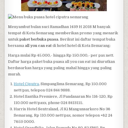
Menyambut bulan suci Ramadhan 1439 H 2018 M banyak
tempat di Kota Semarang memberikan promo yang menarik
untuk
paket berbuka puasa
. Berikut ini daftar tempat buka
bersama
all you can eat
di hotel hotel di Kota Semarang:
Harga mulai Rp 45.000,- hingga Rp 150.000,- per pax nett.
Daftar harga paket buka puasa all you can eat ini diurutkan
berdasarkan harga yang paling mahal hingga yang paling
murah.
Hotel Ciputra
, Simpanglima Semarang, Rp 150.000
nett/pax, telepon 024 844 9888.
Hotel Santika Premiere, Jl Pandanaran No 116-120, Rp
110.000 nett/paxx, phone 024 8413115.
Harris Hotel Sentraland, Jl Ki Mangunsarkoro No 36
Semarang, Rp 110.000 nett/pax, nomor telepon +62 24
7653 0000.
Hotel Grandhika, Jalan Pemuda No 80-82 SMG, Rp