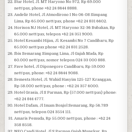
Star Hotel, Jl. MT Haryono No 972, Rp 69.000
nett/pax, phone +62 24 8644 8888.
Andelir Hotel, Jl Atmodirono I No 06-08 Simpang
Lima, Rp 65.000 nett/pax, phone +62 24 831 6602.
Horison NJ Hotel, Jl. MT Haryono 32-36 Bubakan, Rp
65.000 nett/pax, telepon +62 24 351 9000.
Hotel Kesambi Hijau, Jl. Kesambi No 7 Candibaru, Rp
65.000 nett/pax phone +62 24 831 2528.
Ibis Semarang Simpang Lima, Jl Gajah Mada, Rp
60.000 nett/pax, nomor telepon 024 33 000 888.
Fave hotel, Jl Diponegoro Candibaru, Rp 59.000
nett/pax, phone: +62 24 8644 9088.
Semesta Hotel, Jl. Wahid Hasyim 125-127 Kranggan,
Rp 58.000 nett/pax, phone : +62 24 357 6000.
Hotel Grasia, Jl S Parman, Rp (57.000 nett/pax) phone:
+62 24 844 4777.
Hotel Dafam, Jl Imam Bonjol Semarang, Rp 56.789
nett/pax, telepon 024 3554 111.
Amaris Pemuda, Rp 55.000 nett/pax, phone : +62 24
358 8558.
NEO Candi Hotel, Jl S Parman Gajah Mungkur, Rp