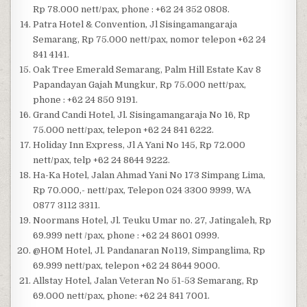
Rp 78.000 nett/pax, phone : +62 24 352 0808.
Patra Hotel & Convention, Jl Sisingamangaraja
Semarang, Rp 75.000 nett/pax, nomor telepon +62 24
841 4141.
Oak Tree Emerald Semarang, Palm Hill Estate Kav 8
Papandayan Gajah Mungkur, Rp 75.000 nett/pax,
phone : +62 24 850 9191.
Grand Candi Hotel, Jl. Sisingamangaraja No 16, Rp
75.000 nett/pax, telepon +62 24 841 6222.
Holiday Inn Express, Jl A Yani No 145, Rp 72.000
nett/pax, telp +62 24 8644 9222.
Ha-Ka Hotel, Jalan Ahmad Yani No 173 Simpang Lima,
Rp 70.000,- nett/pax, Telepon 024 3300 9999, WA
0877 3112 3311.
Noormans Hotel, Jl. Teuku Umar no. 27, Jatingaleh, Rp
69.999 nett /pax, phone : +62 24 8601 0999.
@HOM Hotel, Jl. Pandanaran No119, Simpanglima, Rp
69.999 nett/pax, telepon +62 24 8644 9000.
Allstay Hotel, Jalan Veteran No 51-53 Semarang, Rp
69.000 nett/pax, phone: +62 24 841 7001.