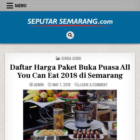
Skip to content
MENU
Seputar Semarang
All About Semarang
POSTED IN
SERBA SERBI
Daftar Harga Paket Buka Puasa All
You Can Eat 2018 di Semarang
ON DAFTAR HARGA PA
ADMIN
MAY 7, 2018
LEAVE A COMMENT