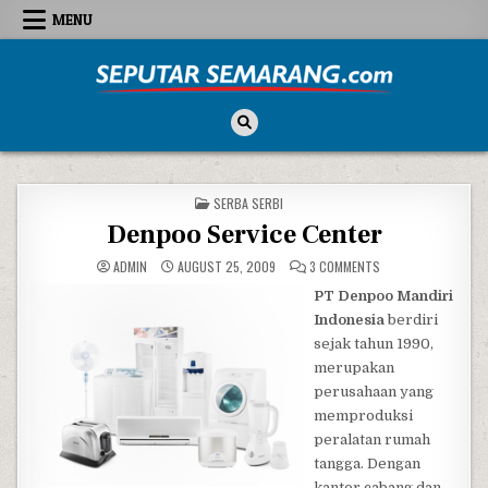
Skip to content
MENU
Seputar Semarang
All About Semarang
POSTED IN
SERBA SERBI
Denpoo Service Center
ON DENPOO SERVICE
ADMIN
AUGUST 25, 2009
3 COMMENTS
PT Denpoo Mandiri
Indonesia
berdiri
sejak tahun 1990,
merupakan
perusahaan yang
memproduksi
peralatan rumah
tangga. Dengan
kantor cabang dan