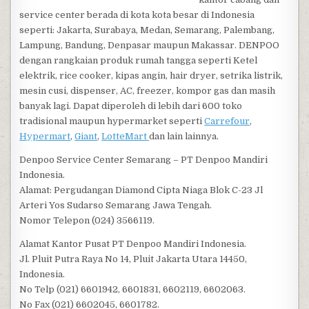
service center berada di kota kota besar di Indonesia
seperti: Jakarta, Surabaya, Medan, Semarang, Palembang,
Lampung, Bandung, Denpasar maupun Makassar. DENPOO
dengan rangkaian produk rumah tangga seperti Ketel
elektrik, rice cooker, kipas angin, hair dryer, setrika listrik,
mesin cusi, dispenser, AC, freezer, kompor gas dan masih
banyak lagi. Dapat diperoleh di lebih dari 600 toko
tradisional maupun hypermarket seperti
Carrefour
,
Hypermart
,
Giant
,
LotteMart
dan lain lainnya.
Denpoo Service Center Semarang – PT Denpoo Mandiri
Indonesia.
Alamat: Pergudangan Diamond Cipta Niaga Blok C-23 Jl
Arteri Yos Sudarso Semarang Jawa Tengah.
Nomor Telepon (024) 3566119.
Alamat Kantor Pusat PT Denpoo Mandiri Indonesia.
Jl. Pluit Putra Raya No 14, Pluit Jakarta Utara 14450,
Indonesia.
No Telp (021) 6601942, 6601831, 6602119, 6602063.
No Fax (021) 6602045, 6601782.