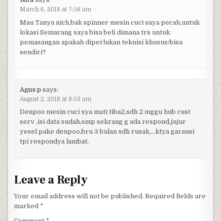
March 6, 2018 at 7:56 am
Mau Tanya nich,bak spinner mesin cuci saya pecah,untuk
lokasi Semarang saya bisa beli dimana trs untuk
pemasangan apakah diperlukan teknisi khusus/bisa
sendiri?
Agus p
says:
August 2, 2018 at 8:53 am
Denpoo mesin cuci sya mati tiba2,sdh 2 mggu hub cust
serv ,isi data sudah,smp sekrang g ada respond,jujur
yesel pake denpoo,bru 3 bulan sdh rusak,…ktya garansi
tpi respondya lambat,
Leave a Reply
Your email address will not be published.
Required fields are
marked
*
Comment
*