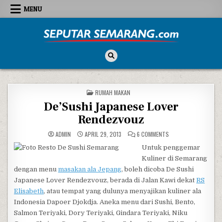
Skip to content
MENU
Seputar Semarang
All About Semarang
POSTED IN
RUMAH MAKAN
De’Sushi Japanese Lover
Rendezvouz
ON DE’SUSHI JAPANE
ADMIN
APRIL 29, 2013
6 COMMENTS
Untuk penggemar
Kuliner di Semarang
dengan menu
masakan ala Jepang
, boleh dicoba De Sushi
Japanese Lover Rendezvouz, berada di Jalan Kawi dekat
RS
Elisabeth
, atau tempat yang dulunya menyajikan kuliner ala
Indonesia Dapoer Djokdja. Aneka menu dari Sushi, Bento,
Salmon Teriyaki, Dory Teriyaki, Gindara Teriyaki, Niku