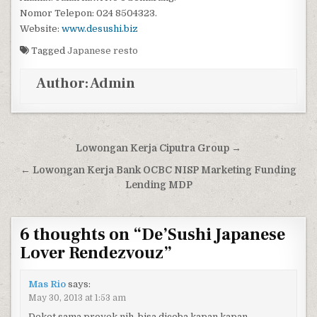
Nomor Telepon: 024 8504323.
Website:
www.desushi.biz
Tagged
Japanese resto
Author:
Admin
Post navigation
Lowongan Kerja Ciputra Group →
← Lowongan Kerja Bank OCBC NISP Marketing Funding
Lending MDP
6 thoughts on “
De’Sushi Japanese
Lover Rendezvouz
”
Mas Rio
says:
May 30, 2013 at 1:53 am
Deket sama proyek nih, bisa dicoba kapan kapan..