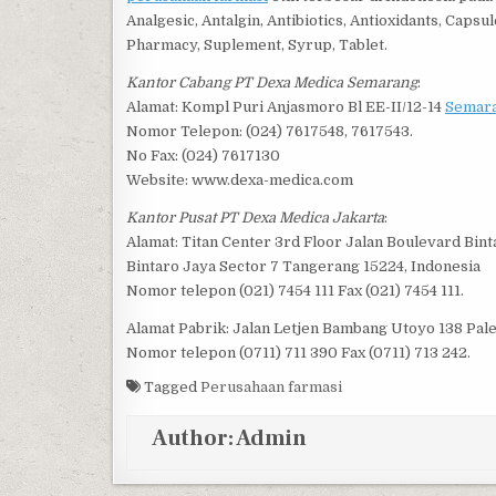
Analgesic, Antalgin, Antibiotics, Antioxidants, Cap
Pharmacy, Suplement, Syrup, Tablet.
Kantor Cabang PT Dexa Medica Semarang
:
Alamat: Kompl Puri Anjasmoro Bl EE-II/12-14
Semara
Nomor Telepon: (024) 7617548, 7617543.
No Fax: (024) 7617130
Website: www.dexa-medica.com
Kantor Pusat PT Dexa Medica Jakarta
:
Alamat: Titan Center 3rd Floor Jalan Boulevard Bint
Bintaro Jaya Sector 7 Tangerang 15224, Indonesia
Nomor telepon (021) 7454 111 Fax (021) 7454 111.
Alamat Pabrik: Jalan Letjen Bambang Utoyo 138 Pal
Nomor telepon (0711) 711 390 Fax (0711) 713 242.
Tagged
Perusahaan farmasi
Author:
Admin