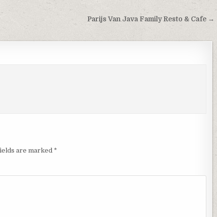
Parijs Van Java Family Resto & Cafe →
fields are marked
*