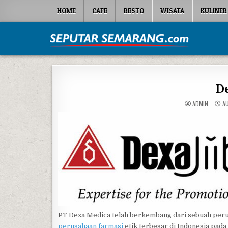
Skip to content
HOME
CAFE
RESTO
WISATA
KULINER
Seputar Semarang
All About Semarang
D
ADMIN
AU
PT Dexa Medica telah berkembang dari sebuah perus
perusahaan farmasi
etik terbesar di Indonesia pada