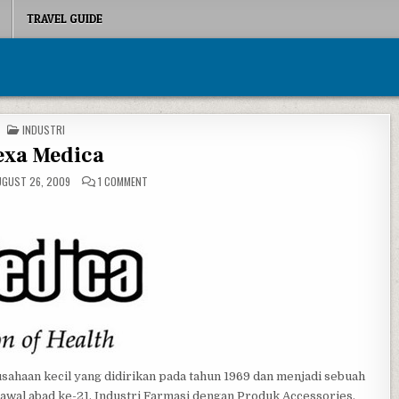
TRAVEL GUIDE
POSTED IN
INDUSTRI
exa Medica
ON DEXA MEDICA
GUST 26, 2009
1 COMMENT
ahaan kecil yang didirikan pada tahun 1969 dan menjadi sebuah
 awal abad ke-21. Industri Farmasi dengan Produk Accessories,