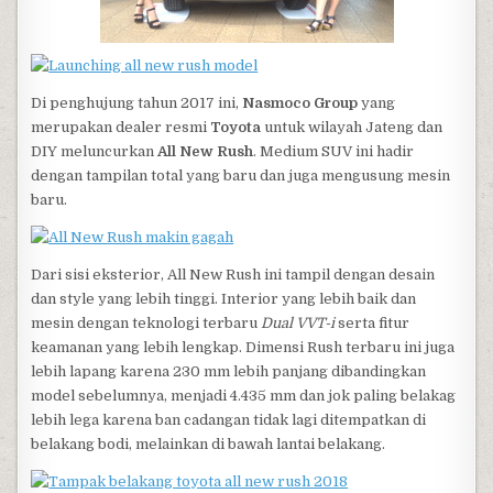
Di penghujung tahun 2017 ini,
Nasmoco Group
yang
merupakan dealer resmi
Toyota
untuk wilayah Jateng dan
DIY meluncurkan
All New Rush
. Medium SUV ini hadir
dengan tampilan total yang baru dan juga mengusung mesin
baru.
Dari sisi eksterior, All New Rush ini tampil dengan desain
dan style yang lebih tinggi. Interior yang lebih baik dan
mesin dengan teknologi terbaru
Dual VVT-i
serta fitur
keamanan yang lebih lengkap. Dimensi Rush terbaru ini juga
lebih lapang karena 230 mm lebih panjang dibandingkan
model sebelumnya, menjadi 4.435 mm dan jok paling belakag
lebih lega karena ban cadangan tidak lagi ditempatkan di
belakang bodi, melainkan di bawah lantai belakang.