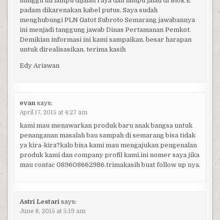
minggu ini lampu dijalan raya dan lampu jalan di Blok E
padam dikarenakan kabel putus. Saya sudah
menghubungi PLN Gatot Subroto Semarang jawabannya
ini menjadi tanggung jawab Dinas Pertamanan Pemkot.
Demikian informasi ini kami sampaikan. besar harapan
untuk direalisasikan. terima kasih
Edy Ariawan
evan
says:
April 17, 2015 at 4:27 am
kami mau menawarkan produk baru anak bangsa untuk
penanganan masalah bau sampah di semarang bisa tidak
ya kira-kira?kalo bisa kami mau mengajukan pengenalan
produk kami dan company profil kami.ini nomer saya jika
mau contac 089608662986.trimakasih buat follow up nya.
Astri Lestari
says:
June 6, 2015 at 5:19 am