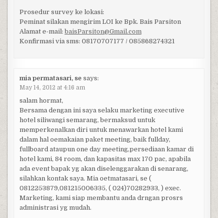
Prosedur survey ke lokasi:
Peminat silakan mengirim LOI ke Bpk. Bais Parsiton
Alamat e-mail:
baisParsiton@Gmail.com
Konfirmasi via sms: 08170707177 / 085868274321
mia permatasari, se
says:
May 14, 2012 at 4:16 am
salam hormat,
Bersama dengan ini saya selaku marketing executive
hotel siliwangi semarang, bermaksud untuk
memperkenalkan diri untuk menawarkan hotel kami
dalam hal oemakaian paket meeting, baik fullday,
fullboard ataupun one day meeting,persediaan kamar di
hotel kami, 84 room, dan kapasitas max 170 pac, apabila
ada event bapak yg akan diselenggarakan di senarang,
silahkan kontak saya. Mia oetmatasari, se (
0812253879,081215006335, ( 024)70282933, ) exec.
Marketing, kami siap membantu anda drngan prosrs
administrasi yg mudah.