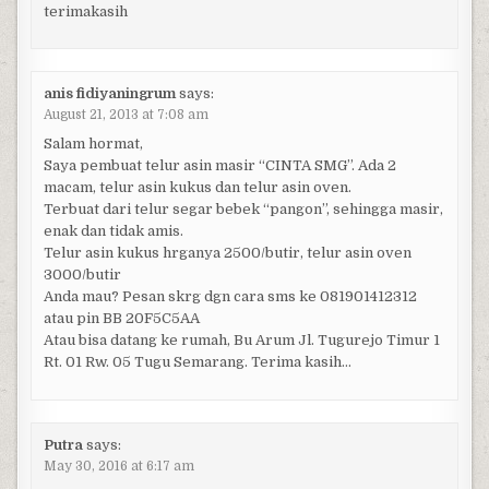
terimakasih
anis fidiyaningrum
says:
August 21, 2013 at 7:08 am
Salam hormat,
Saya pembuat telur asin masir “CINTA SMG”. Ada 2
macam, telur asin kukus dan telur asin oven.
Terbuat dari telur segar bebek “pangon”, sehingga masir,
enak dan tidak amis.
Telur asin kukus hrganya 2500/butir, telur asin oven
3000/butir
Anda mau? Pesan skrg dgn cara sms ke 081901412312
atau pin BB 20F5C5AA
Atau bisa datang ke rumah, Bu Arum Jl. Tugurejo Timur 1
Rt. 01 Rw. 05 Tugu Semarang. Terima kasih…
Putra
says:
May 30, 2016 at 6:17 am