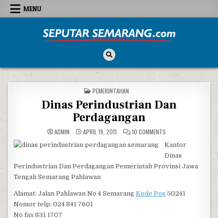
Skip to content
MENU
Seputar Semarang
All About Semarang
POSTED IN
PEMERINTAHAN
Dinas Perindustrian Dan
Perdagangan
ON DINAS PERINDUST
ADMIN
APRIL 19, 2011
10 COMMENTS
Kantor
Dinas
Perindustrian Dan Perdagangan Pemerintah Provinsi Jawa
Tengah Semarang Pahlawan
Alamat: Jalan Pahlawan No 4 Semarang
Kode Pos
50241
Nomor telp: 024 841 7601
No fax 831 1707