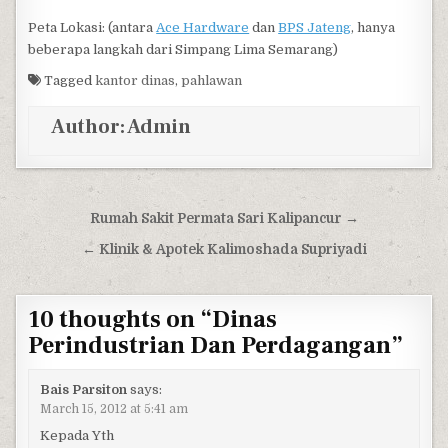
Peta Lokasi: (antara
Ace Hardware
dan
BPS Jateng
, hanya
beberapa langkah dari Simpang Lima Semarang)
Tagged
kantor dinas
,
pahlawan
Author:
Admin
Post navigation
Rumah Sakit Permata Sari Kalipancur →
← Klinik & Apotek Kalimoshada Supriyadi
10 thoughts on “
Dinas
Perindustrian Dan Perdagangan
”
Bais Parsiton
says:
March 15, 2012 at 5:41 am
Kepada Yth