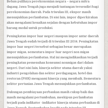
Belum pulihnya perekonomian negara – negara mitra
dagang Jawa Tengah juga menjadi tantangan tersendiri bagi
perekonomian daerah. Pada triwulan III, ekspor masih
menunjukkan perlambatan. Di sisi lain, impor diperkirakan
akan mengalami kenaikan sejalan dengan kebutuhan impor
barang modal untuk produksi.
Peningkatan impor luar negeri maupun impor antar daerah
Jawa Tengah sudah terjadi di triwulan III 2014. Peningkatan
impor luar negeri tersebut sebagian besar merupakan
impor migas, sementara impor luar negeri non migas
menunjukkan perlambatan. Hal ini mengindikasikan terjadi
peningkatan pemenuhan konsumsi nonmigas dari dalam
negeri. Dari sisi lain, kinerja sektor utama daerah yakni
industri pengolahan dan sektor perdagangan, hotel dan
restoran (PHR) mengaami kinerja yang membaik. Sementara
sektor pertanian Jawa Tengah menunjukkan perlambatan.
Dukungan pembiayaan perbankan masih cukup baik dan
masih mengalami pertumbuhan, meskipun perlambatan
terjadi pada indikator -indikator kinerja utama perbankan di
Jawa Tengah. Pertumbuhan kredit pada triwulan III