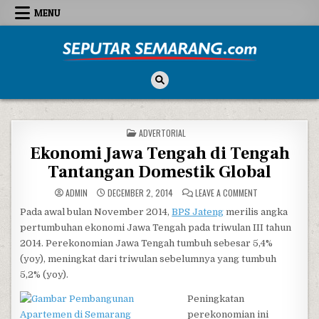
Skip to content
MENU
Seputar Semarang
All About Semarang
POSTED IN
ADVERTORIAL
Ekonomi Jawa Tengah di Tengah
Tantangan Domestik Global
ON EKONOMI JAW
ADMIN
DECEMBER 2, 2014
LEAVE A COMMENT
Pada awal bulan November 2014,
BPS Jateng
merilis angka
pertumbuhan ekonomi Jawa Tengah pada triwulan III tahun
2014. Perekonomian Jawa Tengah tumbuh sebesar 5,4%
(yoy), meningkat dari triwulan sebelumnya yang tumbuh
5,2% (yoy).
Peningkatan
perekonomian ini