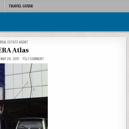
TRAVEL GUIDE
POSTED IN
REAL ESTATE AGENT
ERA Atlas
ON ERA ATLAS
MAY 24, 2011
1 COMMENT