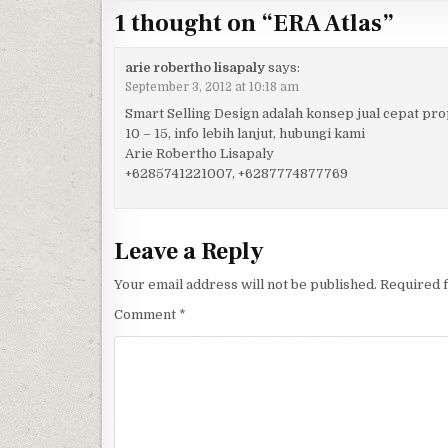
1 thought on “
ERA Atlas
”
arie robertho lisapaly
says:
September 3, 2012 at 10:18 am
Smart Selling Design adalah konsep jual cepat pr
10 – 15, info lebih lanjut, hubungi kami
Arie Robertho Lisapaly
+6285741221007, +6287774877769
Leave a Reply
Your email address will not be published.
Required 
Comment
*