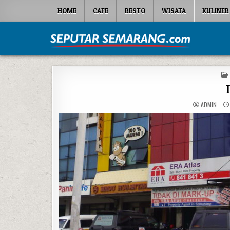
Skip to content
HOME
CAFE
RESTO
WISATA
KULINER
Seputar Semarang
All About Semarang
ADMIN