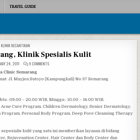
TRAVEL GUIDE
POSTED IN
KLINIK KECANTIKAN
ang, Klinik Spesialis Kulit
ON ERHA CLINIC SEMARANG, KLINIK SPESIALIS KULIT
MAY 24, 2011
9 COMMENTS
a Clinic Semarang
mat: Jl. Mayjen Sutoyo (Kampungkali) No 37 Semarang
tu : 09.00 – 20.00 WIB, Minggu : 10.00 – 16.00 WIB.
l Acne Cure Program, Children Dermatology, Senior Dermatology,
th Program, Personal Body Program, Deep Pore Cleansing Therapy
 sepesialis kulit yang satu ini memberikan layanan di bidang
er, Rejuvenation Center, Hair Center dan Body Center dan