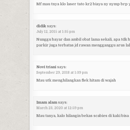
Mf mau tnya klo laser tato kr2 biaya ny nymp brp 
didik
says:
July 12, 2015 at 1:35 pm
Nunggu bayar dan ambil obat lama sekali, apa tdk 
parkir juga terbatas jd rawan mengganggu arus lal
Novi triani
says:
September 29, 2018 at 1:39 pm
Mau utk menghilangkan flek hitam di wajah
Imam alam
says:
March 23, 2020 at 12:59 pm
Mau tanya, kalo hilangin bekas scabies di kaki bisa