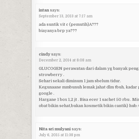
intan
says:
September 13, 2013 at 7:17 am
ada suntik vit c (pemutih)A???
biayanya brp ya???
cindy
says:
December 2, 2014 at 8:08 am
GLUCOGEN perawatan dari dalam yg banyak penggu
strowberry .
Sehari sekali diminum 1 jam sbelum tidur.
Kegunaane mmbunuh lemak jahat dlm tbuh, kadar gla 
google .
Hargane 1 box 1,2 jt . Bisa ecer 1 sachet 50 rbu . 
obat bikin sehat,bukan kosmetik bikin cantik) hub
Nita sri mulyani
says:
July 6, 2015 at 11:38 pm