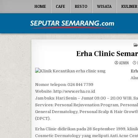
Skip to content
HOME
CAFE
RESTO
WISATA
KULINER
Seputar Semarang
All About Semarang
Erha Clinic Semar
ADMIN
Erh
Ala
Nomor telepon: 024 844 7799
Website: http://www.erha.co.id
Jam buka: Hari Senin – Jumat 09.00 – 20.00 WIB, Sab
Services: Personal Rejuvenation Program, Persona
General Dermatology, Personal Scalp & Hair Grow
(DPCT).
Erha Clinic didirikan pada 28 September 1999, klinik
Cosmetic Dermatology yang meliputi Anti Acne Cent