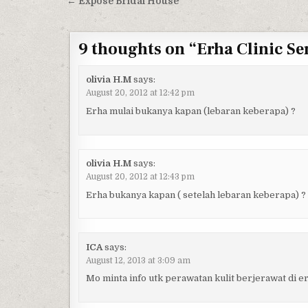
Post navigation
← Expose Bridal House
9 thoughts on “
Erha Clinic Se
olivia H.M
says:
August 20, 2012 at 12:42 pm
Erha mulai bukanya kapan (lebaran keberapa) ?
olivia H.M
says:
August 20, 2012 at 12:43 pm
Erha bukanya kapan ( setelah lebaran keberapa) ?
ICA
says:
August 12, 2013 at 3:09 am
Mo minta info utk perawatan kulit berjerawat di e