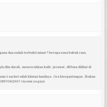
na dan sudah terbukti minat ? berupa susu bubuk rasa
dlm darah , mencerahkan kulit , jerawat , dll bisa dilihat di
Minum 5 sachet udah kliatan hasilnya . Ora ktergantungan . (bukan
: 08970412357 via sms ya guys