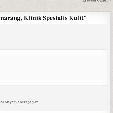
Ereveld Candi →
marang, Klinik Spesialis Kulit
”
rha biayanya berapa ya?