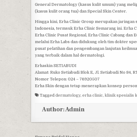
General Dermatology (kasus kulit umum) yang meliput
(kasus kulit orang tua) dan Special Skin Center.
Hingga kini, Erha Clinic Group merupakan jaringan sp
Indonesia, termsuk Erha Clinic Semarang ini. Erha Cli
Erha Clinic Pusat Regional, Erha Clinic Cabang dan 
melalui Erha Labs dan didukung oleh tim dokter spe
pusat pelatihan dan pengembangan lanjutan keilmu
yang terbaik dalam hal dermatologi.
Erhaskin SETIABUDI
Alamat: Ruko Setiabudi Blok E, Jl. Setiabudi No 8
Nomor Telepon: 024 – 76920507
Erha Skin dengan tetap menerapkan konsep persona
Tagged
dermatology
,
erha clinic
,
klinik spesialis k
Author:
Admin