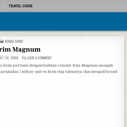
TRAVEL GUIDE
POSTED IN
SERBA SERBI
Krim Magnum
ON ES KRIM MAGNUM
ST 24, 2009
LEAVE A COMMENT
 krim pertama dengan balutan cokelat. Kini, Magnum menjadi
penjualan 1 milyar unit es krim tiap tahunnya, dan menjadi brand