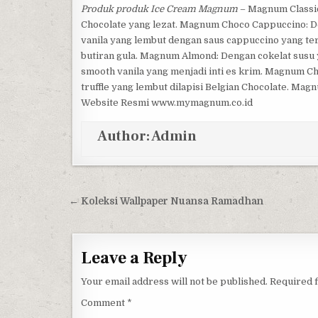
Produk produk Ice Cream Magnum
– Magnum Classic:
Chocolate yang lezat. Magnum Choco Cappuccino: D
vanila yang lembut dengan saus cappuccino yang terb
butiran gula. Magnum Almond: Dengan cokelat susu
smooth vanila yang menjadi inti es krim. Magnum Ch
truffle yang lembut dilapisi Belgian Chocolate. M
Website Resmi www.mymagnum.co.id
Author:
Admin
Post navigation
← Koleksi Wallpaper Nuansa Ramadhan
Leave a Reply
Your email address will not be published.
Required 
Comment
*