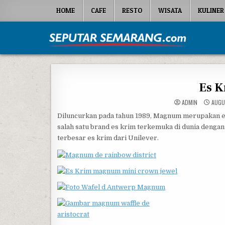
Skip to content
HOME
CAFE
RESTO
WISATA
KULINER
Seputar Semarang
All About Semarang
Es 
ADMIN
AUGU
Diluncurkan pada tahun 1989, Magnum merupakan es
salah satu brand es krim terkemuka di dunia dengan 
terbesar es krim dari Unilever.