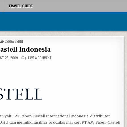
TRAVEL GUIDE
POSTED IN
SERBA SERBI
astell Indonesia
ON FABER-CASTELL INDONESIA
ST 25, 2009
LEAVE A COMMENT
n yaitu PT Faber-Castell International Indonesia, distributor
UHU dan memiliki fasilitas produksi marker, PT A.W Faber-Castell