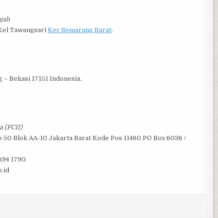
gah
Kel Tawangsari
Kec Semarang Barat
.
 – Bekasi 17151 Indonesia.
a (FCII)
No 50 Blok AA-10 Jakarta Barat Kode Pos 11460 PO Box 6036 /
5694 1790
o.id