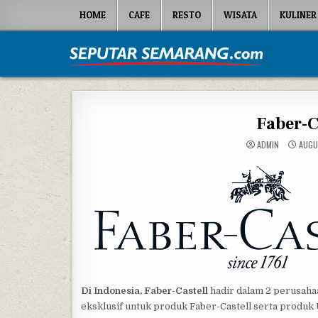
Skip to content
HOME
CAFE
RESTO
WISATA
KULINER
Seputar Semarang
All About Semarang
Faber-C
ADMIN
AUGU
Di Indonesia, Faber-Castell
hadir dalam 2 perusahaa
eksklusif untuk produk Faber-Castell serta produk 