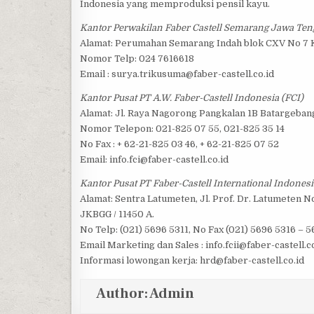
Indonesia yang memproduksi pensil kayu.
Kantor Perwakilan Faber Castell Semarang Jawa Ten
Alamat: Perumahan Semarang Indah blok CXV No 7 
Nomor Telp: 024 7616618
Email : surya.trikusuma@faber-castell.co.id
Kantor Pusat PT A.W. Faber-Castell Indonesia (FCI)
Alamat: Jl. Raya Nagorong Pangkalan 1B Batargebang
Nomor Telepon: 021-825 07 55, 021-825 35 14
No Fax : + 62-21-825 03 46, + 62-21-825 07 52
Email: info.fci@faber-castell.co.id
Kantor Pusat PT Faber-Castell International Indonesi
Alamat: Sentra Latumeten, Jl. Prof. Dr. Latumeten 
JKBGG / 11450 A.
No Telp: (021) 5696 5311, No Fax (021) 5696 5316 – 
Email Marketing dan Sales : info.fcii@faber-castell.c
Informasi lowongan kerja: hrd@faber-castell.co.id
Author:
Admin