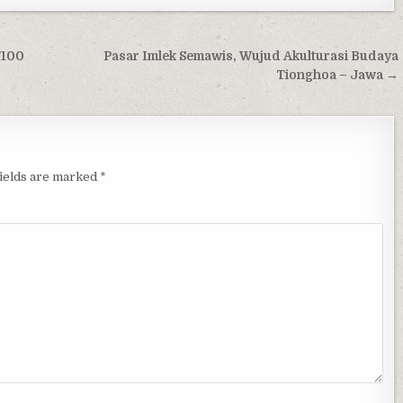
T100
Pasar Imlek Semawis, Wujud Akulturasi Budaya
Tionghoa – Jawa →
fields are marked
*