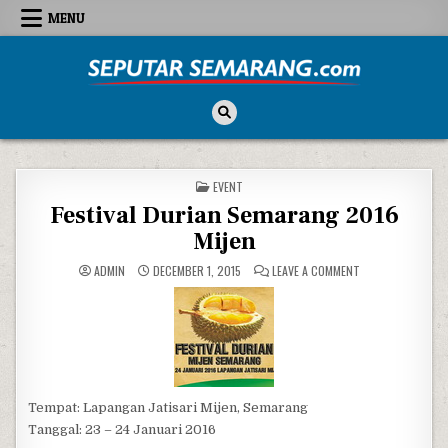
Skip to content
MENU
Seputar Semarang
All About Semarang
POSTED IN
EVENT
Festival Durian Semarang 2016
Mijen
ON FESTIVAL DUR
ADMIN
DECEMBER 1, 2015
LEAVE A COMMENT
Tempat: Lapangan Jatisari Mijen, Semarang
Tanggal: 23 – 24 Januari 2016