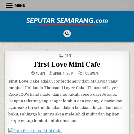
Skip to content
MENU
Seputar Semarang
All About Semarang
POSTED IN
CAFE
First Love Mini Cafe
ON FIRST LOVE MINI CA
ADMIN
APRIL 4, 2014
1 COMMENT
First Love Cake
adalah confectionery dari Malaysia yang
menjual Hokkaido Thousand Layer Cake. Thousand Layer
Cake 100% hand made, dan mengikuti resep dari Jepang.
Dengan tekstur yang sangat lembut dan creamy, disarankan
agar cake tersebut dimakan dalam keadaan dingin dan tidak
beku, sehingga krimnya akan meleleh di mulut dan lapisan
crepe cukup lembut untuk dimakan.