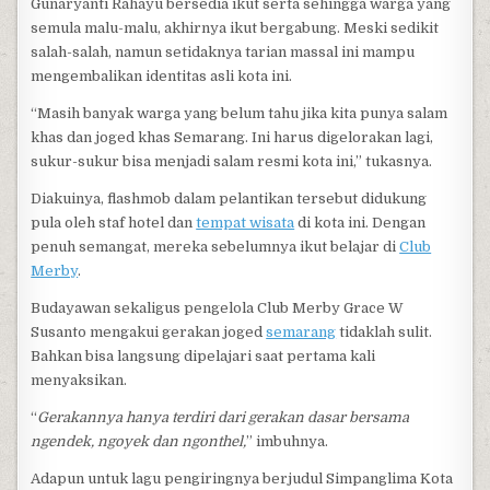
Gunaryanti Rahayu bersedia ikut serta sehingga warga yang
semula malu-malu, akhirnya ikut bergabung. Meski sedikit
salah-salah, namun setidaknya tarian massal ini mampu
mengembalikan identitas asli kota ini.
“Masih banyak warga yang belum tahu jika kita punya salam
khas dan joged khas Semarang. Ini harus digelorakan lagi,
sukur-sukur bisa menjadi salam resmi kota ini,” tukasnya.
Diakuinya, flashmob dalam pelantikan tersebut didukung
pula oleh staf hotel dan
tempat wisata
di kota ini. Dengan
penuh semangat, mereka sebelumnya ikut belajar di
Club
Merby
.
Budayawan sekaligus pengelola Club Merby Grace W
Susanto mengakui gerakan joged
semarang
tidaklah sulit.
Bahkan bisa langsung dipelajari saat pertama kali
menyaksikan.
“
Gerakannya hanya terdiri dari gerakan dasar bersama
ngendek, ngoyek dan ngonthel,
” imbuhnya.
Adapun untuk lagu pengiringnya berjudul Simpanglima Kota