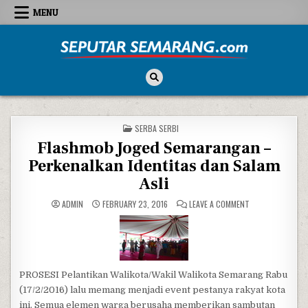
Skip to content
MENU
Seputar Semarang
All About Semarang
POSTED IN
SERBA SERBI
Flashmob Joged Semarangan –
Perkenalkan Identitas dan Salam
Asli
ON FLASHMOB JO
ADMIN
FEBRUARY 23, 2016
LEAVE A COMMENT
PROSESI Pelantikan Walikota/Wakil Walikota Semarang Rabu
(17/2/2016) lalu memang menjadi event pestanya rakyat kota
ini. Semua elemen warga berusaha memberikan sambutan