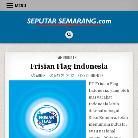
Skip to content
MENU
Seputar Semarang
All About Semarang
POSTED IN
INDUSTRI
Frisian Flag Indonesia
ON FRISIAN FLAG INDO
ADMIN
MAY 21, 2012
5 COMMENTS
PT Frisian Flag
Indonesia, yang oleh
masyarakat
Indonesia lebih
dikenal sebagai
Susu Bendera, telah
memimpin industri
susu nasional
selama 90 tahun.