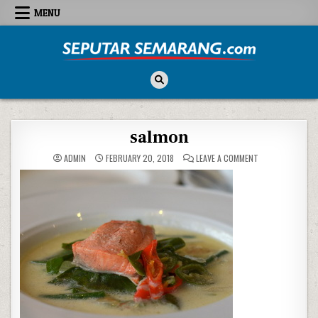
Skip to content
MENU
Seputar Semarang
All About Semarang
salmon
ON SALMON
ADMIN
FEBRUARY 20, 2018
LEAVE A COMMENT