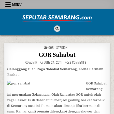
Skip to content
MENU
Seputar Semarang
All About Semarang
POSTED IN
GOR - STADION
GOR Sahabat
ON GOR SAHABAT
ADMIN
JUNE 24, 2011
2 COMMENTS
Gelanggang Olah Raga Sahabat Semarang, Arena Bermain
Basket
.
GOR Sahabat
Semarang
ini merupakan Gelanggang Olah Raga atau GOR untuk olah
raga Basket. GOR Sahabat ini menjadi gedung basket terbaik
di Semarang saat ini. Pemain akan dimanja jika bermain di
sana. Kamar ganti pemain dilengkapi dengan shower dan