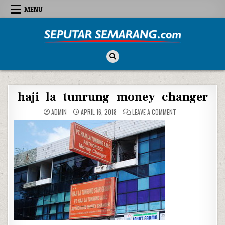
Skip to content
MENU
Seputar Semarang
All About Semarang
haji_la_tunrung_money_changer
ON HAJI_LA_TUNRU
ADMIN
APRIL 16, 2018
LEAVE A COMMENT