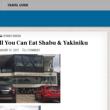
TRAVEL GUIDE
POSTED IN
RUMAH MAKAN
l You Can Eat Shabu & Yakiniku
ON HANAMASA SEMARANG, ALL YOU CAN EAT SHABU & YAKI
NUARY 31, 2017
1 COMMENT