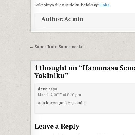
Lokasinya di ex Sudoku, belakang
Haka
.
Author:
Admin
Post navigation
← Super Indo Supermarket
1 thought on “
Hanamasa Semar
Yakiniku
”
dewi
says:
March 7, 2017 at 9:10 pm
Ada lowongan kerja kah?
Leave a Reply