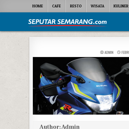
Skip to content
HOME
CAFE
RESTO
WISATA
KULINER
Seputar Semarang
All About Semarang
ADMIN
FEBRU
Author:
Admin