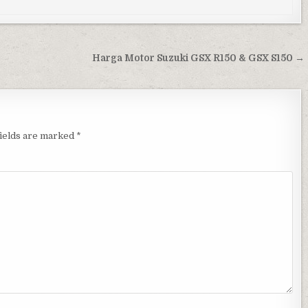
Harga Motor Suzuki GSX R150 & GSX S150 →
fields are marked
*