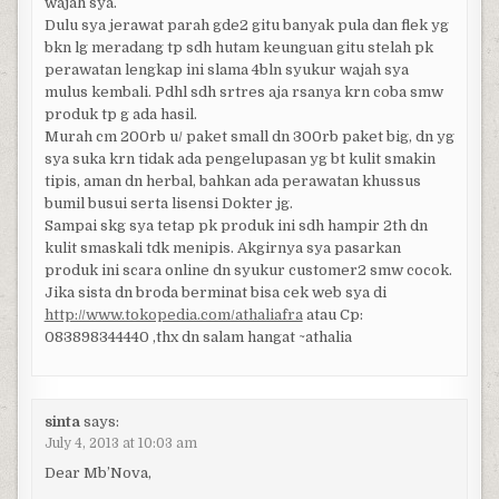
wajah sya.
Dulu sya jerawat parah gde2 gitu banyak pula dan flek yg
bkn lg meradang tp sdh hutam keunguan gitu stelah pk
perawatan lengkap ini slama 4bln syukur wajah sya
mulus kembali. Pdhl sdh srtres aja rsanya krn coba smw
produk tp g ada hasil.
Murah cm 200rb u/ paket small dn 300rb paket big, dn yg
sya suka krn tidak ada pengelupasan yg bt kulit smakin
tipis, aman dn herbal, bahkan ada perawatan khussus
bumil busui serta lisensi Dokter jg.
Sampai skg sya tetap pk produk ini sdh hampir 2th dn
kulit smaskali tdk menipis. Akgirnya sya pasarkan
produk ini scara online dn syukur customer2 smw cocok.
Jika sista dn broda berminat bisa cek web sya di
http://www.tokopedia.com/athaliafra
atau Cp:
083898344440 ,thx dn salam hangat ~athalia
sinta
says:
July 4, 2013 at 10:03 am
Dear Mb’Nova,