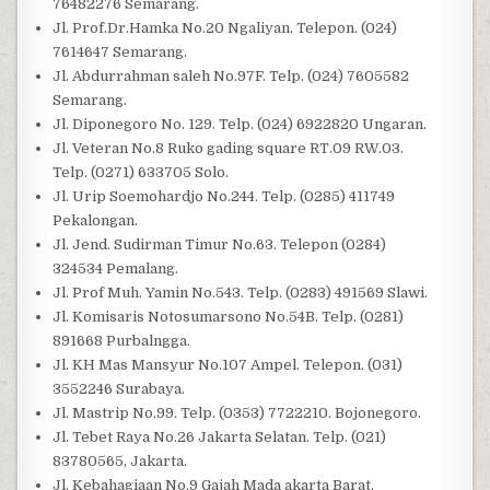
76482276 Semarang.
Jl. Prof.Dr.Hamka No.20 Ngaliyan. Telepon. (024)
7614647 Semarang.
Jl. Abdurrahman saleh No.97F. Telp. (024) 7605582
Semarang.
Jl. Diponegoro No. 129. Telp. (024) 6922820 Ungaran.
Jl. Veteran No.8 Ruko gading square RT.09 RW.03.
Telp. (0271) 633705 Solo.
Jl. Urip Soemohardjo No.244. Telp. (0285) 411749
Pekalongan.
Jl. Jend. Sudirman Timur No.63. Telepon (0284)
324534 Pemalang.
Jl. Prof Muh. Yamin No.543. Telp. (0283) 491569 Slawi.
Jl. Komisaris Notosumarsono No.54B. Telp. (0281)
891668 Purbalngga.
Jl. KH Mas Mansyur No.107 Ampel. Telepon. (031)
3552246 Surabaya.
Jl. Mastrip No.99. Telp. (0353) 7722210. Bojonegoro.
Jl. Tebet Raya No.26 Jakarta Selatan. Telp. (021)
83780565, Jakarta.
Jl. Kebahagiaan No.9 Gajah Mada akarta Barat.