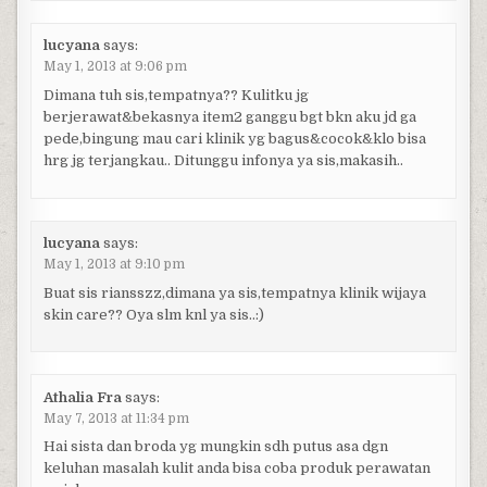
lucyana
says:
May 1, 2013 at 9:06 pm
Dimana tuh sis,tempatnya?? Kulitku jg
berjerawat&bekasnya item2 ganggu bgt bkn aku jd ga
pede,bingung mau cari klinik yg bagus&cocok&klo bisa
hrg jg terjangkau.. Ditunggu infonya ya sis,makasih..
lucyana
says:
May 1, 2013 at 9:10 pm
Buat sis riansszz,dimana ya sis,tempatnya klinik wijaya
skin care?? Oya slm knl ya sis..:)
Athalia Fra
says:
May 7, 2013 at 11:34 pm
Hai sista dan broda yg mungkin sdh putus asa dgn
keluhan masalah kulit anda bisa coba produk perawatan