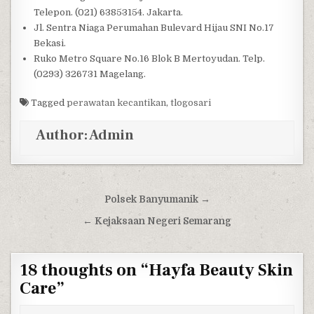
Telepon. (021) 63853154. Jakarta.
Jl. Sentra Niaga Perumahan Bulevard Hijau SNI No.17
Bekasi.
Ruko Metro Square No.16 Blok B Mertoyudan. Telp.
(0293) 326731 Magelang.
Tagged
perawatan kecantikan
,
tlogosari
Author:
Admin
Post navigation
Polsek Banyumanik →
← Kejaksaan Negeri Semarang
18 thoughts on “
Hayfa Beauty Skin
Care
”