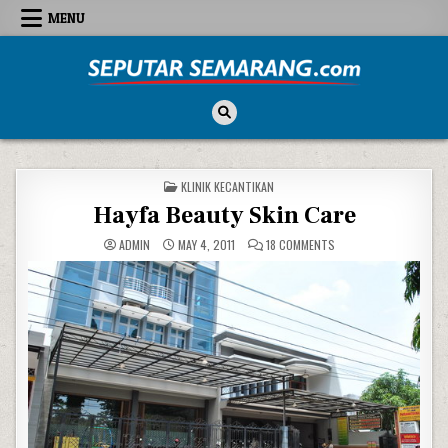
Skip to content
MENU
Seputar Semarang
All About Semarang
POSTED IN
KLINIK KECANTIKAN
Hayfa Beauty Skin Care
ON HAYFA BEAUTY SKIN
ADMIN
MAY 4, 2011
18 COMMENTS