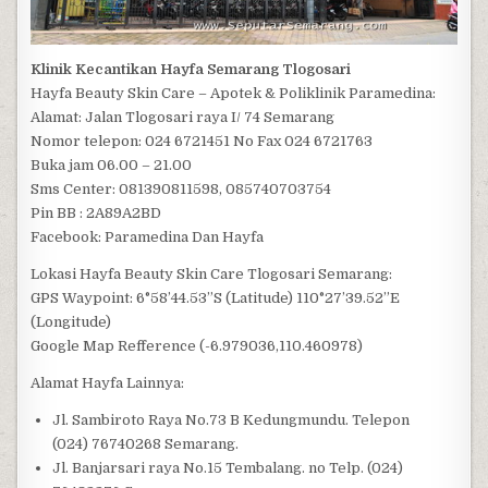
Klinik Kecantikan Hayfa Semarang Tlogosari
Hayfa Beauty Skin Care – Apotek & Poliklinik Paramedina:
Alamat: Jalan Tlogosari raya I/ 74 Semarang
Nomor telepon: 024 6721451 No Fax 024 6721763
Buka jam 06.00 – 21.00
Sms Center: 081390811598, 085740703754
Pin BB : 2A89A2BD
Facebook: Paramedina Dan Hayfa
Lokasi Hayfa Beauty Skin Care Tlogosari Semarang:
GPS Waypoint: 6°58’44.53”S (Latitude) 110°27’39.52”E
(Longitude)
Google Map Refference (-6.979036,110.460978)
Alamat Hayfa Lainnya:
Jl. Sambiroto Raya No.73 B Kedungmundu. Telepon
(024) 76740268 Semarang.
Jl. Banjarsari raya No.15 Tembalang. no Telp. (024)