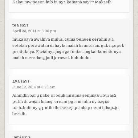
Kalau mw pesen hub in nya kemana say?? Makasih
tea
says:
April 23, 2014 at 3:08 pm
muka saya awalnya mulus, cuma pengen cerahin aja,
setelah perawatan di hayfa malah bruntusan. gak ngepek
produknya. Facialnya juga ga tuntas angkat komedonya,
malah meradang jadi jerawat. huhuhuhu
Lya
says:
June 12, 2014 at 3:28 am
Alhmdlh baru pake produk ini slma seminggu,buras2
putih di wajah hilang..cream pgi sm mlm ny bagus
tuch..kulit ny g putih dlm sekejap..tahap demi tahap..jd
bersih..
Jeni
says: