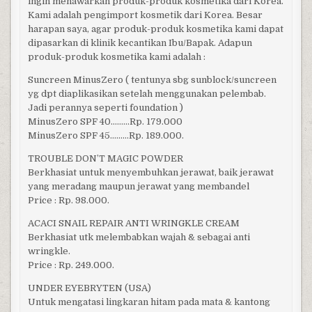
ingin menawarkan produk-produk kosmetika dari Korea.
Kami adalah pengimport kosmetik dari Korea. Besar
harapan saya, agar produk-produk kosmetika kami dapat
dipasarkan di klinik kecantikan Ibu/Bapak. Adapun
produk-produk kosmetika kami adalah :
Suncreen MinusZero ( tentunya sbg sunblock/suncreen
yg dpt diaplikasikan setelah menggunakan pelembab.
Jadi perannya seperti foundation )
MinusZero SPF 40………Rp. 179.000
MinusZero SPF 45………Rp. 189.000.
TROUBLE DON’T MAGIC POWDER
Berkhasiat untuk menyembuhkan jerawat, baik jerawat
yang meradang maupun jerawat yang membandel
Price : Rp. 98.000.
ACACI SNAIL REPAIR ANTI WRINGKLE CREAM
Berkhasiat utk melembabkan wajah & sebagai anti
wringkle.
Price : Rp. 249.000.
UNDER EYEBRYTEN (USA)
Untuk mengatasi lingkaran hitam pada mata & kantong