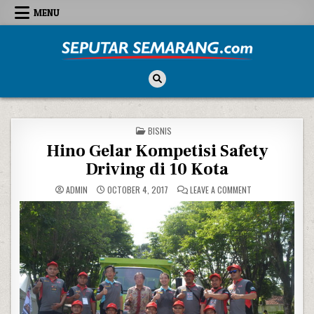
Skip to content
MENU
Seputar Semarang
All About Semarang
POSTED IN
BISNIS
Hino Gelar Kompetisi Safety
Driving di 10 Kota
ON HINO GELAR KO
ADMIN
OCTOBER 4, 2017
LEAVE A COMMENT