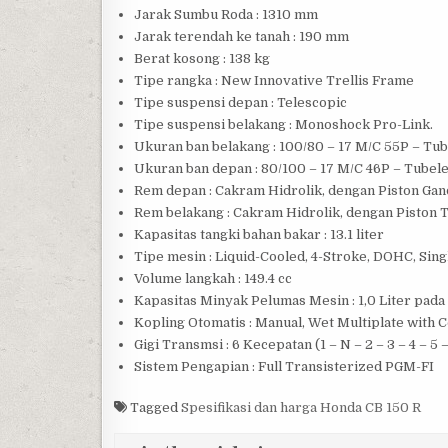
Jarak Sumbu Roda : 1310 mm
Jarak terendah ke tanah : 190 mm
Berat kosong : 138 kg
Tipe rangka : New Innovative Trellis Frame
Tipe suspensi depan : Telescopic
Tipe suspensi belakang : Monoshock Pro-Link.
Ukuran ban belakang : 100/80 – 17 M/C 55P – Tu
Ukuran ban depan : 80/100 – 17 M/C 46P – Tubel
Rem depan : Cakram Hidrolik, dengan Piston Gan
Rem belakang : Cakram Hidrolik, dengan Piston 
Kapasitas tangki bahan bakar : 13.1 liter
Tipe mesin : Liquid-Cooled, 4-Stroke, DOHC, Sing
Volume langkah : 149.4 cc
Kapasitas Minyak Pelumas Mesin : 1,0 Liter pada
Kopling Otomatis : Manual, Wet Multiplate with C
Gigi Transmsi : 6 Kecepatan (1 – N – 2 – 3 – 4 – 5 –
Sistem Pengapian : Full Transisterized PGM-FI
Tagged
Spesifikasi dan harga Honda CB 150 R