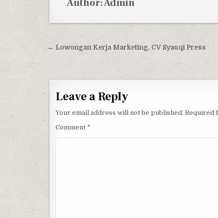
Author:
Admin
Post navigation
← Lowongan Kerja Marketing, CV Syauqi Press
Leave a Reply
Your email address will not be published.
Required 
Comment
*