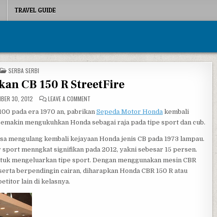
TRAVEL GUIDE
POSTED IN
SERBA SERBI
an CB 150 R StreetFire
ON HONDA LUNCURKAN CB 150 R STREETFIRE
BER 30, 2012
LEAVE A COMMENT
00 pada era 1970 an, pabrikan
Sepeda Motor Honda
kembali
semakin mengukuhkan Honda sebagai raja pada tipe sport dan cub.
sa mengulang kembali kejayaan Honda jenis CB pada 1973 lampau.
sport menngkat signifikan pada 2012, yakni sebesar 15 persen.
untuk mengeluarkan tipe sport. Dengan menggunakan mesin CBR
, serta berpendingin cairan, diharapkan Honda CBR 150 R atau
etitor lain di kelasnya.