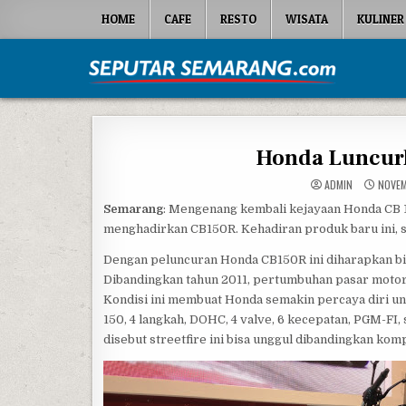
Skip to content
HOME
CAFE
RESTO
WISATA
KULINER
Seputar Semarang
All About Semarang
Honda Luncurk
ADMIN
NOVEM
Semarang
: Mengenang kembali kejayaan Honda CB 1
menghadirkan CB150R. Kehadiran produk baru ini, 
Dengan peluncuran Honda CB150R ini diharapkan bi
Dibandingkan tahun 2011, pertumbuhan pasar motor 
Kondisi ini membuat Honda semakin percaya diri 
150, 4 langkah, DOHC, 4 valve, 6 kecepatan, PGM-FI
disebut streetfire ini bisa unggul dibandingkan komp