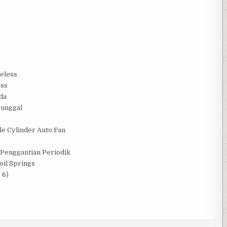
beless
ess
da
Tunggal
le Cylinder Auto Fan
 Penggantian Periodik
oil Springs
 6)